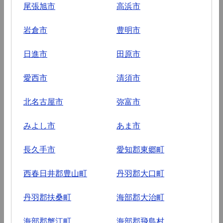
尾張旭市
高浜市
岩倉市
豊明市
日進市
田原市
愛西市
清須市
北名古屋市
弥富市
みよし市
あま市
長久手市
愛知郡東郷町
西春日井郡豊山町
丹羽郡大口町
丹羽郡扶桑町
海部郡大治町
海部郡蟹江町
海部郡飛島村