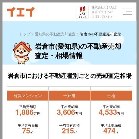
株式会社じげんは
東証プライムに
上場しています
トップ
愛知県の不動産売却査定
岩倉市の不動産売却査定
岩倉市(愛知県)の不動産売却
査定・相場情報
岩倉市における不動産種別ごとの売却査定相場
分譲マンション
一戸建
土地
平均売却額
平均売却額
平均売却額
1,886
3,606
4,533
万円
万円
万円
平均専有面積
平均専有面積
平均土地面積
75
215
474
㎡
㎡
㎡