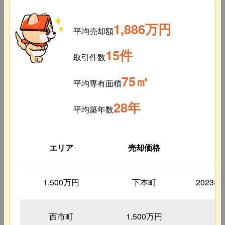
1,886万円
平均売却額
15件
取引件数
75㎡
平均専有面積
28年
平均築年数
エリア
売却価格
築
1,500万円
下本町
2023
西市町
1,500万円
2