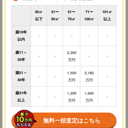
30㎡
31〜
51〜
71〜
101㎡
以下
50㎡
70㎡
100㎡
以上
築10年
-
-
-
-
-
以内
築11～
2,300
-
-
-
-
20年
万円
築21～
1,500
2,180
-
-
-
30年
万円
万円
築31年
1,200
1,940
-
-
-
以上
万円
万円
無料一括査定はこちら