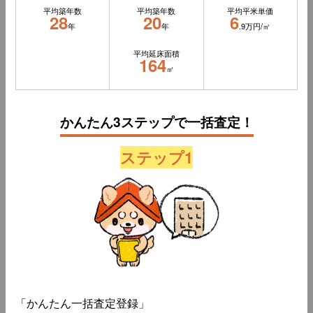
平均築年数
平均築年数
平均平米単価
28
20
6
年
年
.9万円/㎡
平均延床面積
164
㎡
かんたん3ステップで一括査定！
ステップ1
「かんたん一括査定登録」