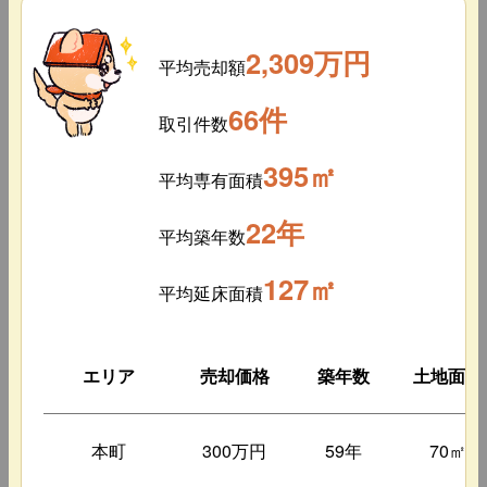
2,309万円
平均売却額
66件
取引件数
395㎡
平均専有面積
22年
平均築年数
127㎡
平均延床面積
エリア
売却価格
築年数
土地面積
本町
300万円
59年
70㎡