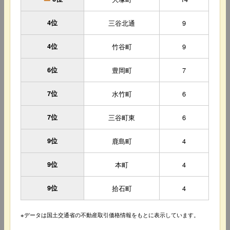
4位
三谷北通
9
4位
竹谷町
9
6位
豊岡町
7
7位
水竹町
6
7位
三谷町東
6
9位
鹿島町
4
9位
本町
4
9位
拾石町
4
※データは国土交通省の不動産取引価格情報をもとに表示しています。