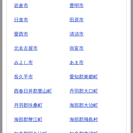
岩倉市
豊明市
日進市
田原市
愛西市
清須市
北名古屋市
弥富市
みよし市
あま市
長久手市
愛知郡東郷町
西春日井郡豊山町
丹羽郡大口町
丹羽郡扶桑町
海部郡大治町
海部郡蟹江町
海部郡飛島村