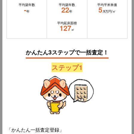
平均築年数
平均築年数
平均平米単価
-
22
5
年
年
.9万円/㎡
平均延床面積
127
㎡
かんたん3ステップで一括査定！
ステップ1
「かんたん一括査定登録」