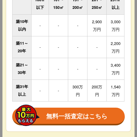
以下
150㎡
200㎡
250㎡
以上
築10年
2,900
3,000
-
-
-
以内
万円
万円
築11～
2,200
-
-
-
-
20年
万円
築21～
3,400
-
-
-
-
30年
万円
築31年
300万
200万
1,540
-
-
以上
円
円
万円
無料一括査定はこちら