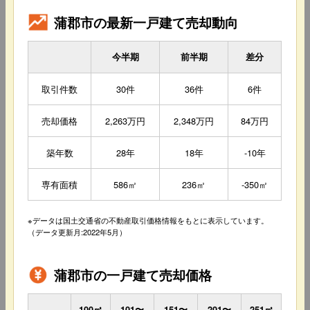
蒲郡市の最新一戸建て売却動向
今半期
前半期
差分
取引件数
30件
36件
6件
売却価格
2,263万円
2,348万円
84万円
築年数
28年
18年
-10年
専有面積
586㎡
236㎡
-350㎡
※データは国土交通省の不動産取引価格情報をもとに表示しています。
（データ更新月:2022年5月）
蒲郡市の一戸建て売却価格
100㎡
101〜
151〜
201〜
251㎡