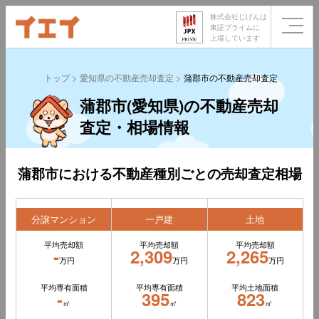
株式会社じげんは
東証プライムに
上場しています
トップ
愛知県の不動産売却査定
蒲郡市の不動産売却査定
蒲郡市(愛知県)の不動産売却
査定・相場情報
蒲郡市における不動産種別ごとの売却査定相場
分譲マンション
一戸建
土地
平均売却額
平均売却額
平均売却額
-
2,309
2,265
万円
万円
万円
平均専有面積
平均専有面積
平均土地面積
-
395
823
㎡
㎡
㎡