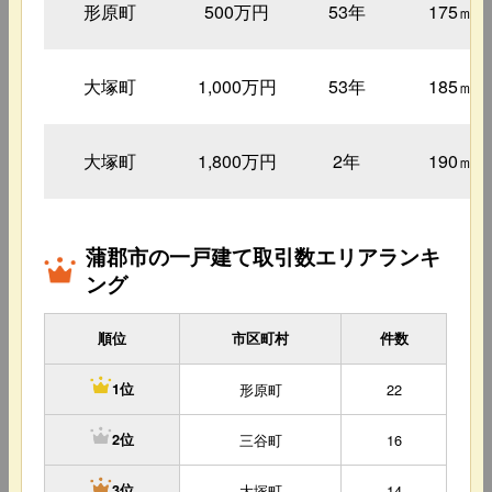
形原町
500万円
53年
175㎡
大塚町
1,000万円
53年
185㎡
大塚町
1,800万円
2年
190㎡
蒲郡市の一戸建て取引数エリアランキ
ング
順位
市区町村
件数
形原町
22
1位
三谷町
16
2位
大塚町
14
3位