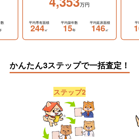
4,353
万円
年数
平均専有面積
平均築年数
平均延床面積
平
244
15
146
1
年
㎡
年
㎡
かんたん3ステップで一括査定！
ステップ2