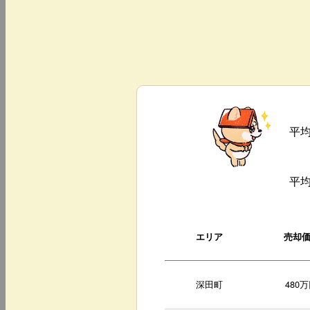
平
平
エリア
売却
深田町
480