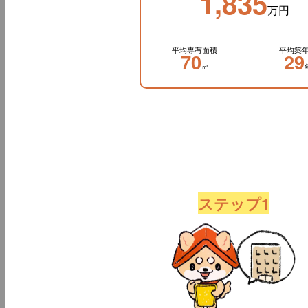
1,835
万円
平均専有面積
平均築
70
29
㎡
ステップ1