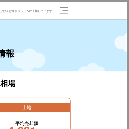
社じげんは
東証プライムに
上場しています
情報
相場
土地
平均売却額