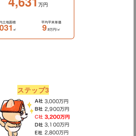
4,631
万円
均土地面積
平均平米単価
031
9
㎡
.9万円/㎡
ステップ3