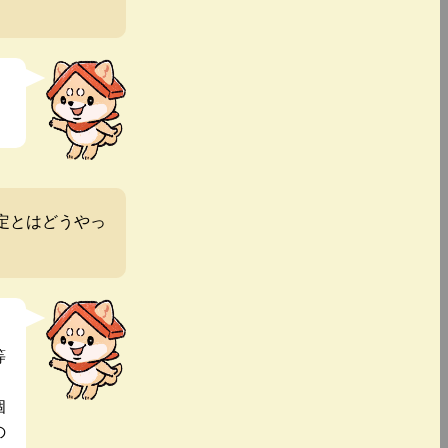
定とはどうやっ
等
個
の