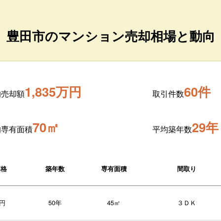
豊田市のマンション売却相場と動向
1,835万円
60件
均売却額
取引件数
70㎡
29年
均専有面積
平均築年数
価格
築年数
専有面積
間取り
万円
50年
45㎡
３ＤＫ