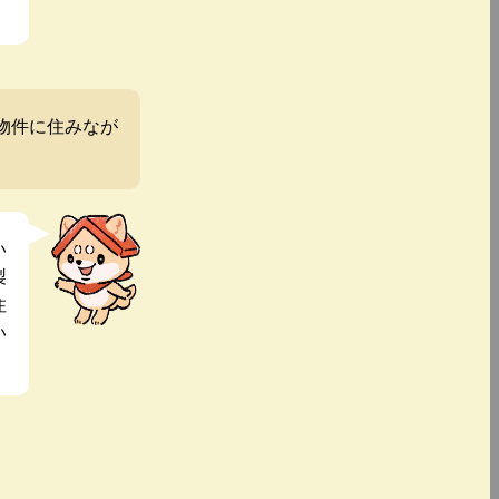
物件に住みなが
い
製
住
い