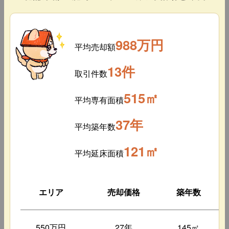
988万円
平均売却額
13件
取引件数
515㎡
平均専有面積
37年
平均築年数
121㎡
平均延床面積
エリア
売却価格
築年数
550万円
27年
145㎡