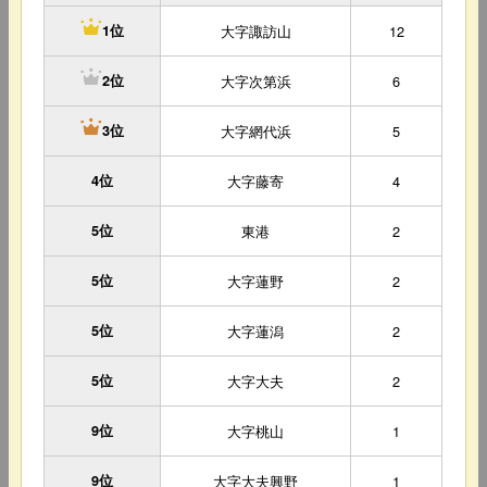
大字諏訪山
12
1位
大字次第浜
6
2位
大字網代浜
5
3位
4位
大字藤寄
4
5位
東港
2
5位
大字蓮野
2
5位
大字蓮潟
2
5位
大字大夫
2
9位
大字桃山
1
9位
大字大夫興野
1