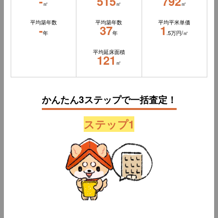
-
515
792
㎡
㎡
㎡
平均築年数
平均築年数
平均平米単価
-
37
1
年
年
.5万円/㎡
平均延床面積
121
㎡
かんたん3ステップで一括査定！
ステップ1