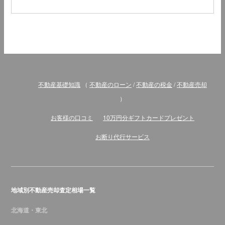
不動産基礎知識
（
不動産のローン
/
不動産の税金
/
不動産売却
）
お客様の口コミ
10万円分ギフトカードプレゼント
お断り代行サービス
地域別不動産売却査定相場一覧
北海道・東北