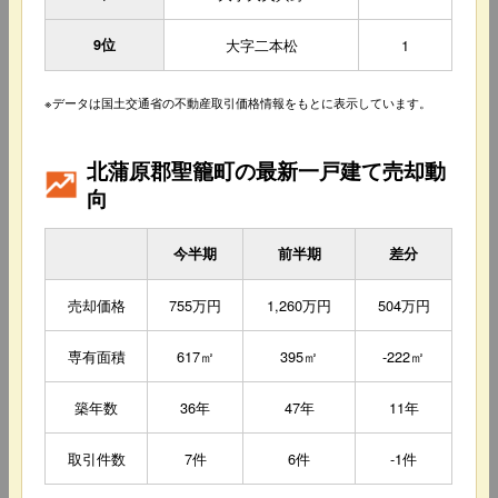
9位
大字二本松
1
※データは国土交通省の不動産取引価格情報をもとに表示しています。
北蒲原郡聖籠町の最新一戸建て売却動
向
今半期
前半期
差分
売却価格
755万円
1,260万円
504万円
専有面積
617㎡
395㎡
-222㎡
築年数
36年
47年
11年
取引件数
7件
6件
-1件