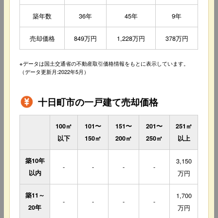
築年数
36年
45年
9年
売却価格
849万円
1,228万円
378万円
※データは国土交通省の不動産取引価格情報をもとに表示しています。
（データ更新月:2022年5月）
十日町市の一戸建て売却価格
100㎡
101〜
151〜
201〜
251㎡
以下
150㎡
200㎡
250㎡
以上
築10年
3,150
-
-
-
-
以内
万円
築11～
1,700
-
-
-
-
20年
万円