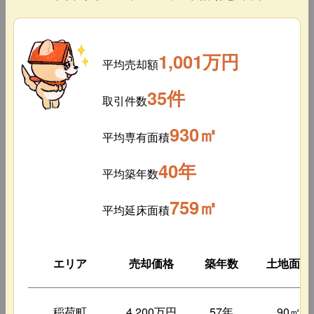
1,001万円
平均売却額
35件
取引件数
930㎡
平均専有面積
40年
平均築年数
759㎡
平均延床面積
エリア
売却価格
築年数
土地面積
稲荷町
4,200万円
57年
90㎡