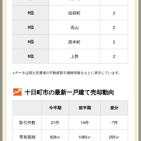
5位
稲荷町
2
5位
高山
2
5位
西本町
2
5位
上野
2
※データは国土交通省の不動産取引価格情報をもとに表示しています。
十日町市の最新一戸建て売却動向
今半期
前半期
差分
取引件数
21件
14件
-7件
専有面積
828㎡
1083㎡
255㎡