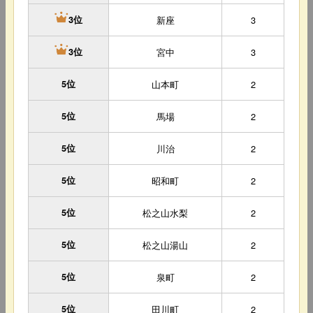
新座
3
3位
宮中
3
3位
5位
山本町
2
5位
馬場
2
5位
川治
2
5位
昭和町
2
5位
松之山水梨
2
5位
松之山湯山
2
5位
泉町
2
5位
田川町
2