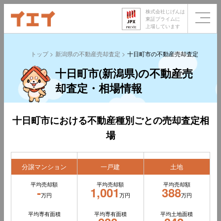
株式会社じげんは
東証プライムに
上場しています
トップ
新潟県の不動産売却査定
十日町市の不動産売却査定
十日町市(新潟県)の不動産売
却査定・相場情報
十日町市における不動産種別ごとの売却査定相
場
分譲マンション
一戸建
土地
平均売却額
平均売却額
平均売却額
-
1,001
388
万円
万円
万円
平均専有面積
平均専有面積
平均土地面積