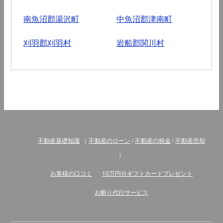
南魚沼郡湯沢町
中魚沼郡津南町
刈羽郡刈羽村
岩船郡関川村
不動産基礎知識
（
不動産のローン
/
不動産の税金
/
不動産売却
）
お客様の口コミ
10万円分ギフトカードプレゼント
お断り代行サービス