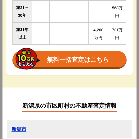
築21～
568万
-
-
-
-
30年
円
築31年
4,200
721万
-
-
-
以上
万円
円
無料一括査定はこちら
新潟県の市区町村の不動産査定情報
新潟市