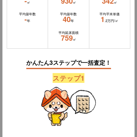
-
930
342
㎡
㎡
㎡
平均築年数
平均築年数
平均平米単価
-
40
1
年
年
.2万円/㎡
平均延床面積
759
㎡
かんたん3ステップで一括査定！
ステップ1