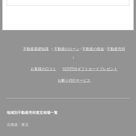
不動産基礎知識
（
不動産のローン
/
不動産の税金
/
不動産売却
）
お客様の口コミ
10万円分ギフトカードプレゼント
お断り代行サービス
地域別不動産売却査定相場一覧
北海道・東北