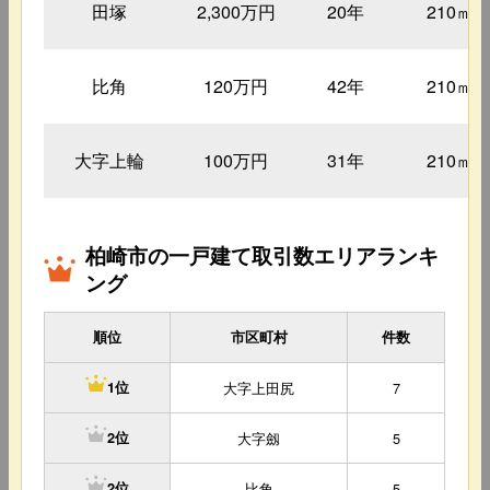
田塚
2,300万円
20年
210㎡
比角
120万円
42年
210㎡
大字上輪
100万円
31年
210㎡
柏崎市の一戸建て取引数エリアランキ
ング
順位
市区町村
件数
大字上田尻
7
1位
大字劔
5
2位
比角
5
2位