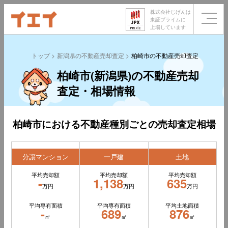
株式会社じげんは
東証プライムに
上場しています
トップ
新潟県の不動産売却査定
柏崎市の不動産売却査定
柏崎市(新潟県)の不動産売却
査定・相場情報
柏崎市における不動産種別ごとの売却査定相場
分譲マンション
一戸建
土地
平均売却額
平均売却額
平均売却額
-
1,138
635
万円
万円
万円
平均専有面積
平均専有面積
平均土地面積
-
689
876
㎡
㎡
㎡