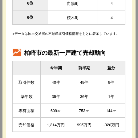
6位
向陽町
4
6位
桜木町
4
※データは国土交通省の不動産取引価格情報をもとに表示しています。
柏崎市の最新一戸建て売却動向
今半期
前半期
差分
取引件数
40件
49件
9件
築年数
35年
36年
1年
専有面積
609㎡
753㎡
144㎡
売却価格
1,314万円
995万円
-320万円