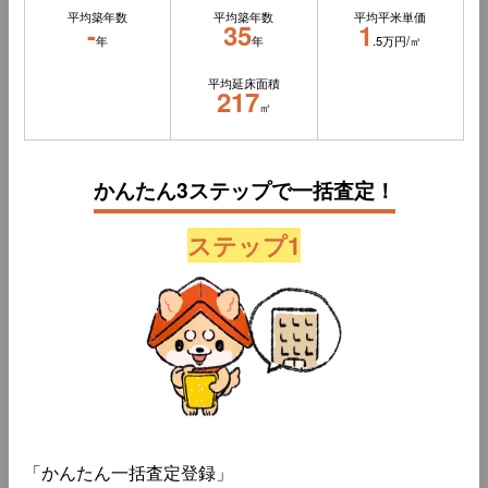
平均築年数
平均築年数
平均平米単価
-
35
1
年
年
.5万円/㎡
平均延床面積
217
㎡
かんたん3ステップで一括査定！
ステップ1
「かんたん一括査定登録」