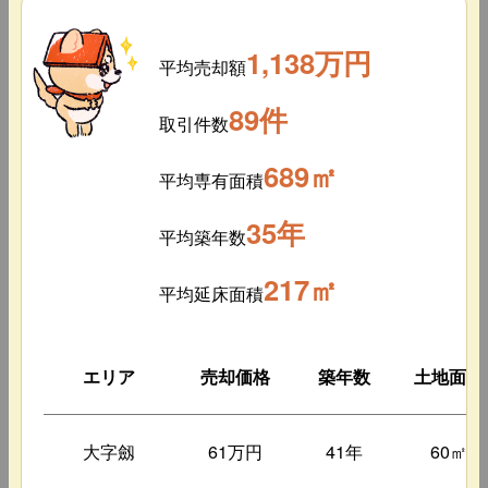
1,138万円
平均売却額
89件
取引件数
689㎡
平均専有面積
35年
平均築年数
217㎡
平均延床面積
エリア
売却価格
築年数
土地面積
大字劔
61万円
41年
60㎡