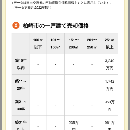
※データは国土交通省の不動産取引価格情報をもとに表示しています。
（データ更新月:2022年5月）
柏崎市の一戸建て売却価格
100㎡
101〜
151〜
201〜
251㎡
以下
150㎡
200㎡
250㎡
以上
築10年
3,240
-
-
-
-
以内
万円
築11～
1,742
-
-
-
-
20年
万円
築21～
953万
-
-
-
-
30年
円
築31年
235万
961万
-
-
-
以上
円
円