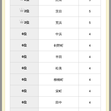
茨目
5
2位
荒浜
5
2位
6位
中浜
4
6位
剣野町
4
6位
半田
4
6位
松美
4
6位
柳橋町
4
6位
栄町
4
6位
田中
4