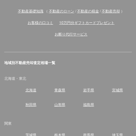
不動産基礎知識
（
不動産のローン
/
不動産の税金
/
不動産売却
）
お客様の口コミ
10万円分ギフトカードプレゼント
お断り代行サービス
地域別不動産売却査定相場一覧
北海道・東北
北海道
青森県
岩手県
宮城県
秋田県
山形県
福島県
関東
茨城県
栃木県
群馬県
埼玉県