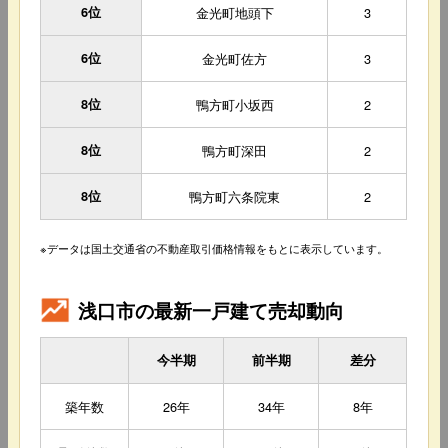
6位
金光町地頭下
3
6位
金光町佐方
3
8位
鴨方町小坂西
2
8位
鴨方町深田
2
8位
鴨方町六条院東
2
※データは国土交通省の不動産取引価格情報をもとに表示しています。
浅口市の最新一戸建て売却動向
今半期
前半期
差分
築年数
26年
34年
8年