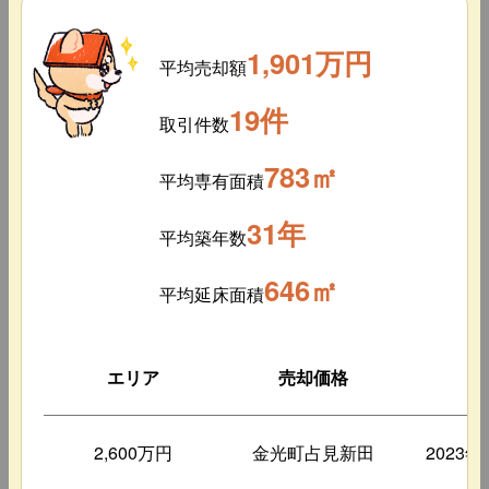
1,901万円
平均売却額
19件
取引件数
783㎡
平均専有面積
31年
平均築年数
646㎡
平均延床面積
エリア
売却価格
築
2,600万円
金光町占見新田
2023