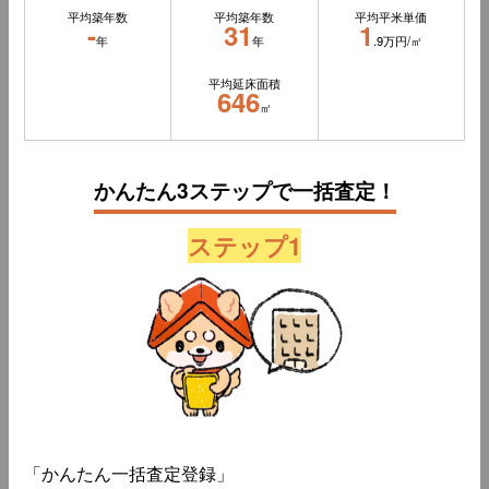
平均築年数
平均築年数
平均平米単価
-
31
1
年
年
.9万円/㎡
平均延床面積
646
㎡
かんたん3ステップで一括査定！
ステップ1
「かんたん一括査定登録」