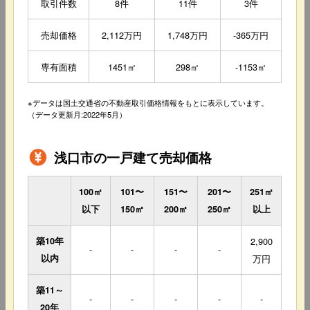
取引件数
8件
11件
3件
売却価格
2,112万円
1,748万円
-365万円
専有面積
1451㎡
298㎡
-1153㎡
※データは国土交通省の不動産取引価格情報をもとに表示しています。
（データ更新月:2022年5月）
浅口市の一戸建て売却価格
100㎡
101〜
151〜
201〜
251㎡
以下
150㎡
200㎡
250㎡
以上
築10年
2,900
-
-
-
-
以内
万円
築11～
-
-
-
-
-
20年