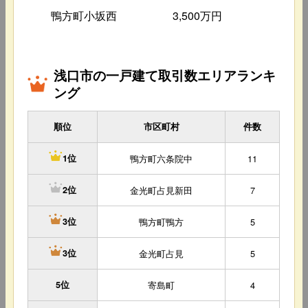
鴨方町小坂西
3,500万円
4
浅口市の一戸建て取引数エリアランキ
ング
順位
市区町村
件数
鴨方町六条院中
11
1位
金光町占見新田
7
2位
鴨方町鴨方
5
3位
金光町占見
5
3位
5位
寄島町
4