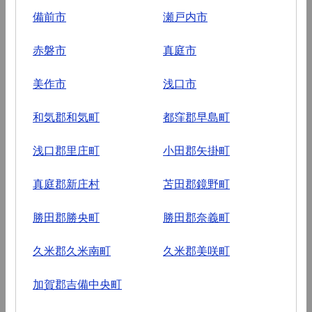
備前市
瀬戸内市
赤磐市
真庭市
美作市
浅口市
和気郡和気町
都窪郡早島町
浅口郡里庄町
小田郡矢掛町
真庭郡新庄村
苫田郡鏡野町
勝田郡勝央町
勝田郡奈義町
久米郡久米南町
久米郡美咲町
加賀郡吉備中央町