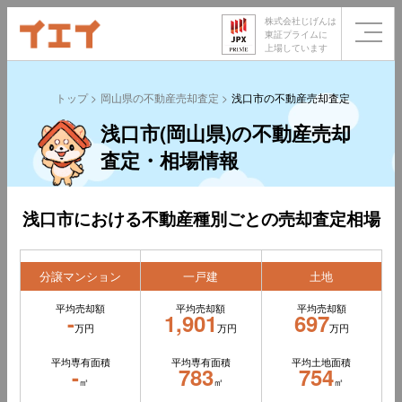
株式会社じげんは
東証プライムに
上場しています
トップ
岡山県の不動産売却査定
浅口市の不動産売却査定
浅口市(岡山県)の不動産売却
査定・相場情報
浅口市における不動産種別ごとの売却査定相場
分譲マンション
一戸建
土地
平均売却額
平均売却額
平均売却額
-
1,901
697
万円
万円
万円
平均専有面積
平均専有面積
平均土地面積
-
783
754
㎡
㎡
㎡