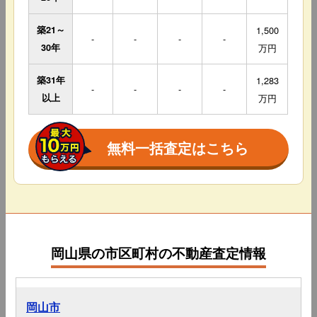
築21～
1,500
-
-
-
-
30年
万円
築31年
1,283
-
-
-
-
以上
万円
無料一括査定はこちら
岡山県の市区町村の不動産査定情報
岡山市