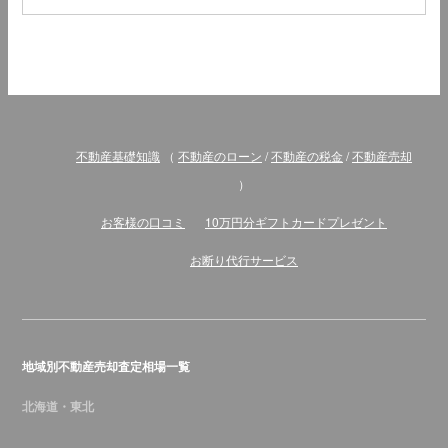
不動産基礎知識
（
不動産のローン
/
不動産の税金
/
不動産売却
）
お客様の口コミ
10万円分ギフトカードプレゼント
お断り代行サービス
地域別不動産売却査定相場一覧
北海道・東北