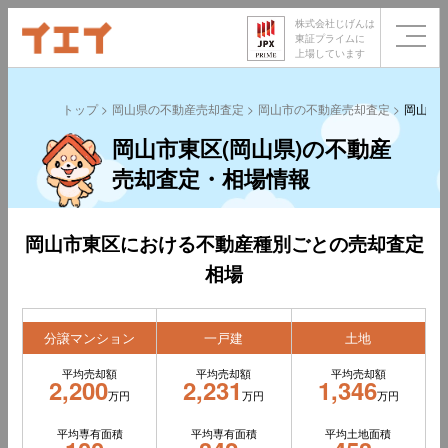
株式会社じげんは
東証プライムに
上場しています
トップ
岡山県の不動産売却査定
岡山市の不動産売却査定
岡山市
岡山市東区(岡山県)の不動産
売却査定・相場情報
岡山市東区における不動産種別ごとの売却査定
相場
分譲マンション
一戸建
土地
平均売却額
平均売却額
平均売却額
2,200
2,231
1,346
万円
万円
万円
平均専有面積
平均専有面積
平均土地面積