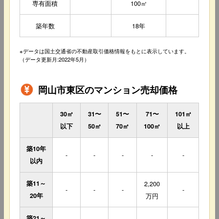
専有面積
100㎡
築年数
18年
※データは国土交通省の不動産取引価格情報をもとに表示しています。
（データ更新月:2022年5月）
岡山市東区のマンション売却価格
30㎡
31〜
51〜
71〜
101㎡
以下
50㎡
70㎡
100㎡
以上
築10年
-
-
-
-
-
以内
築11～
2,200
-
-
-
-
20年
万円
築21～