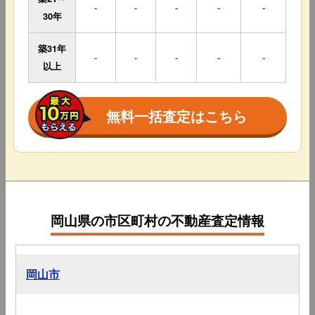
-
-
-
-
-
30年
築31年
-
-
-
-
-
以上
無料一括査定はこちら
岡山県の市区町村の不動産査定情報
岡山市