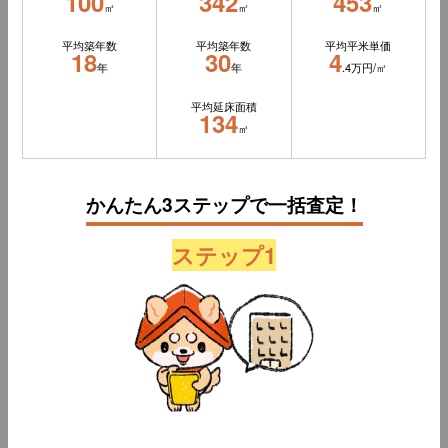
100
342
453
㎡
㎡
㎡
平均築年数
平均築年数
平均平米単価
18
30
4
年
年
.4万円/㎡
平均延床面積
134
㎡
かんたん3ステップで一括査定！
ステップ1