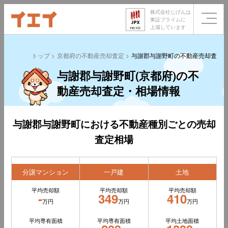
株式会社じげんは
東証プライムに
上場しています
トップ
京都府の不動産売却査定
与謝郡与謝野町の不動産売却査定
与謝郡与謝野町(京都府)の不
動産売却査定・相場情報
与謝郡与謝野町における不動産種別ごとの売却
査定相場
分譲マンション
一戸建
土地
平均売却額
平均売却額
平均売却額
-
349
410
万円
万円
万円
平均専有面積
平均専有面積
平均土地面積