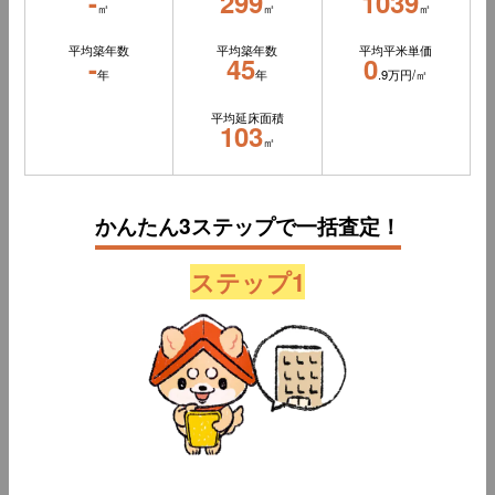
-
299
1039
㎡
㎡
㎡
平均築年数
平均築年数
平均平米単価
-
45
0
年
年
.9万円/㎡
平均延床面積
103
㎡
かんたん3ステップで一括査定！
ステップ1