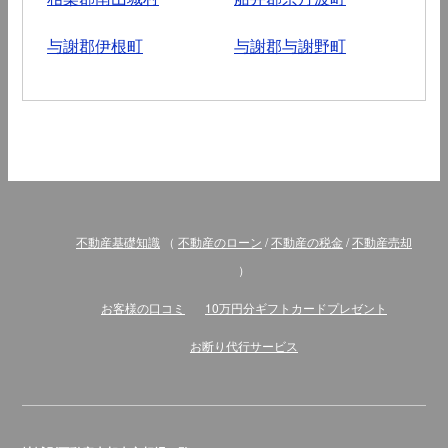
与謝郡伊根町
与謝郡与謝野町
不動産基礎知識
（
不動産のローン
/
不動産の税金
/
不動産売却
）
お客様の口コミ
10万円分ギフトカードプレゼント
お断り代行サービス