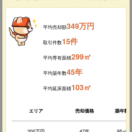
349万円
平均売却額
15件
取引件数
299㎡
平均専有面積
45年
平均築年数
103㎡
平均延床面積
エリア
売却価格
築年数
200万円
47年
95㎡