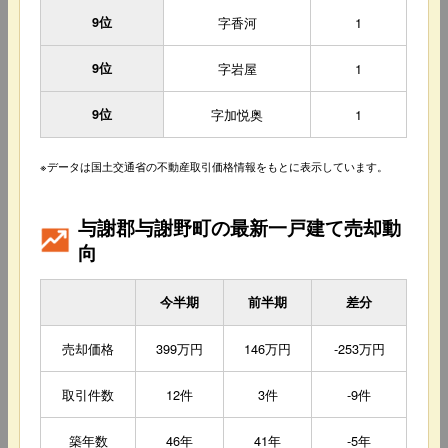
9位
字香河
1
9位
字岩屋
1
9位
字加悦奥
1
※データは国土交通省の不動産取引価格情報をもとに表示しています。
与謝郡与謝野町の最新一戸建て売却動
向
今半期
前半期
差分
売却価格
399万円
146万円
-253万円
取引件数
12件
3件
-9件
築年数
46年
41年
-5年