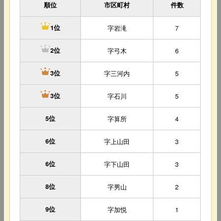
順位
市区町村
件数
字岩滝
7
1位
字弓木
6
2位
字三河内
5
3位
字石川
5
3位
5位
字算所
4
6位
字上山田
3
6位
字下山田
3
8位
字男山
2
9位
字加悦
1