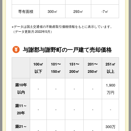
専有面積
300㎡
293㎡
-7㎡
※データは国土交通省の不動産取引価格情報をもとに表示しています。
（データ更新月:2022年5月）
与謝郡与謝野町の一戸建て売却価格
100㎡
101〜
151〜
201〜
251㎡
以下
150㎡
200㎡
250㎡
以上
築10年
1,900
-
-
-
-
以内
万円
築11～
-
-
-
-
-
20年
築21～
300万
-
-
-
-