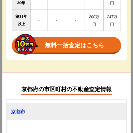
30年
円
築31年
200万
247万
-
-
-
以上
円
円
無料一括査定はこちら
京都府の市区町村の不動産査定情報
京都市