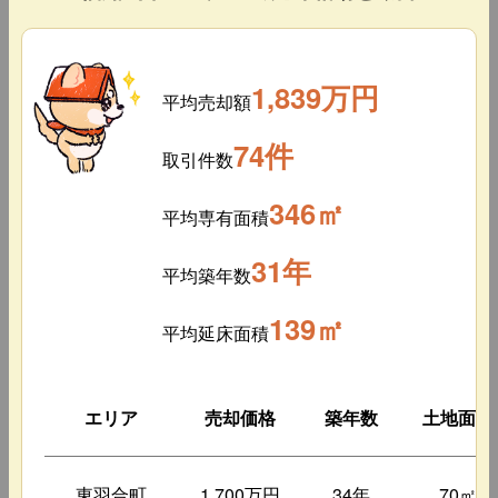
1,839万円
平均売却額
74件
取引件数
346㎡
平均専有面積
31年
平均築年数
139㎡
平均延床面積
エリア
売却価格
築年数
土地面積
東羽合町
1,700万円
34年
70㎡