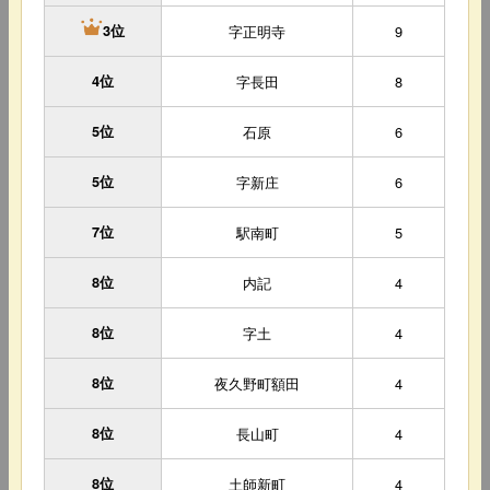
字正明寺
9
3位
4位
字長田
8
5位
石原
6
5位
字新庄
6
7位
駅南町
5
8位
内記
4
8位
字土
4
8位
夜久野町額田
4
8位
長山町
4
8位
土師新町
4