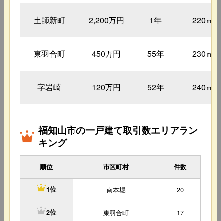
土師新町
2,200万円
1年
220㎡
東羽合町
450万円
55年
230㎡
字岩崎
120万円
52年
240㎡
福知山市の一戸建て取引数エリアラン
キング
順位
市区町村
件数
南本堀
20
1位
東羽合町
17
2位