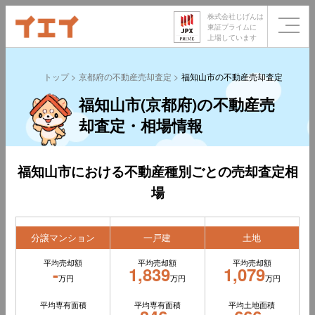
株式会社じげんは
東証プライムに
上場しています
トップ
京都府の不動産売却査定
福知山市の不動産売却査定
福知山市(京都府)の不動産売
却査定・相場情報
福知山市における不動産種別ごとの売却査定相
場
分譲マンション
一戸建
土地
平均売却額
平均売却額
平均売却額
-
1,839
1,079
万円
万円
万円
平均専有面積
平均専有面積
平均土地面積