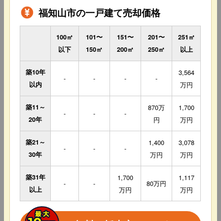
福知山市の一戸建て売却価格
100㎡
101〜
151〜
201〜
251㎡
以下
150㎡
200㎡
250㎡
以上
築10年
3,564
-
-
-
-
以内
万円
築11～
870万
1,700
-
-
-
20年
円
万円
築21～
1,400
3,078
-
-
-
30年
万円
万円
築31年
1,700
1,117
-
-
80万円
以上
万円
万円