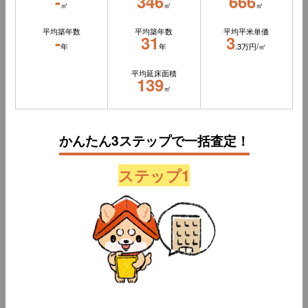
-
346
666
㎡
㎡
㎡
平均築年数
平均築年数
平均平米単価
-
31
3
年
年
.3万円/㎡
平均延床面積
139
㎡
かんたん3ステップで一括査定！
ステップ1