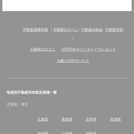
不動産基礎知識
（
不動産のローン
/
不動産の税金
/
不動産売却
）
お客様の口コミ
10万円分ギフトカードプレゼント
お断り代行サービス
地域別不動産売却査定相場一覧
北海道・東北
北海道
青森県
岩手県
宮城県
秋田県
山形県
福島県