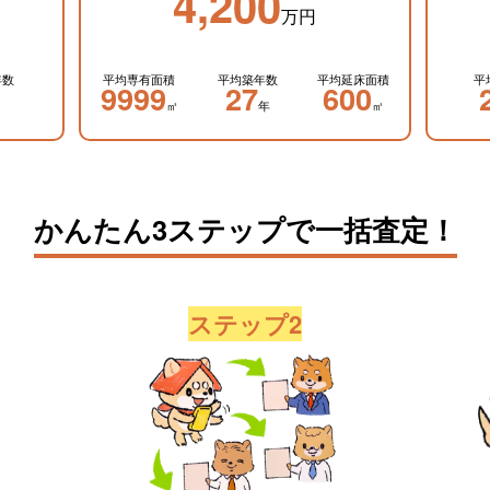
4,200
万円
年数
平均専有面積
平均築年数
平均延床面積
平
9999
27
600
㎡
年
㎡
かんたん3ステップで一括査定！
ステップ2