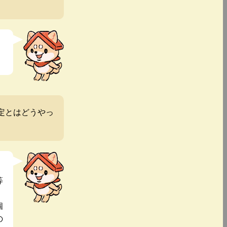
定とはどうやっ
等
個
の