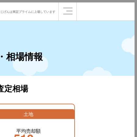
社じげんは
東証プライムに
上場しています
・相場情報
査定相場
土地
平均売却額