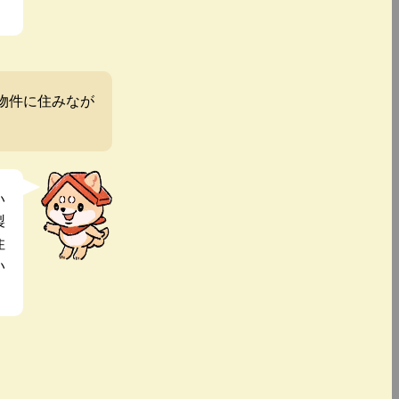
物件に住みなが
い
製
住
い