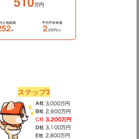
510
万円
均土地面積
平均平米単価
252
2
㎡
.0万円/㎡
ステップ3