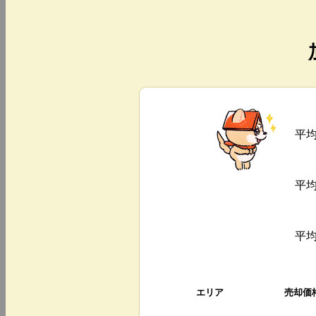
平
平
平
エリア
売却価