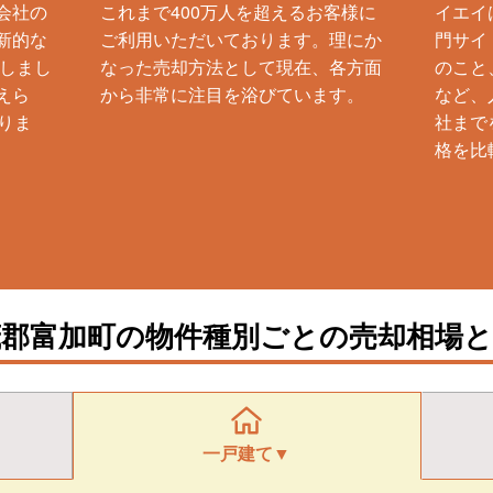
会社の
これまで400万人を超えるお客様に
イエイ
新的な
ご利用いただいております。理にか
門サイ
生しまし
なった売却方法として現在、各方面
のこと
えら
から非常に注目を浴びています。
など、
りま
社まで
格を比
茂郡富加町の物件種別ごとの売却相場と
一戸建て▼