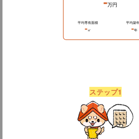
-
万円
平均専有面積
平均築
-
-
㎡
年
ステップ1