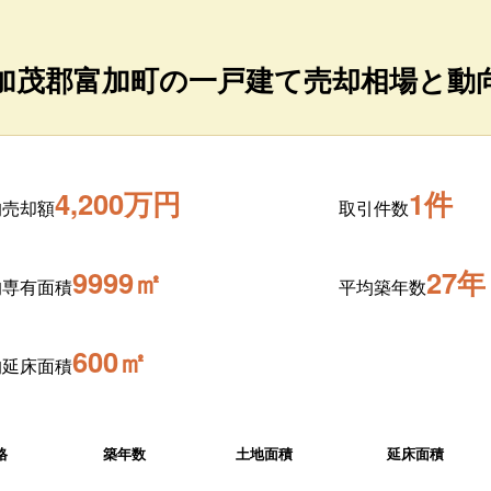
加茂郡富加町の一戸建て売却相場と動
4,200万円
1件
均売却額
取引件数
9999㎡
27年
均専有面積
平均築年数
600㎡
均延床面積
格
築年数
土地面積
延床面積