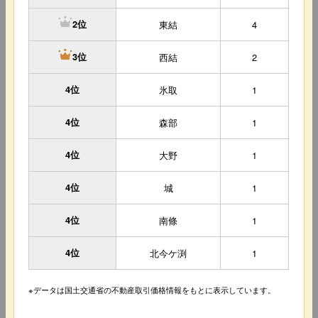
東結
4
2位
西結
2
3位
4位
氷取
1
4位
森部
1
4位
大野
1
4位
城
1
4位
南條
1
4位
北今ケ渕
1
※データは国土交通省の不動産取引価格情報をもとに表示しています。