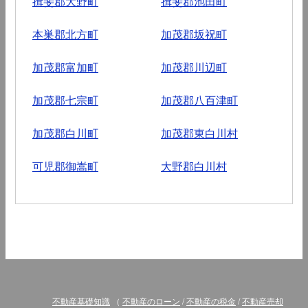
揖斐郡大野町
揖斐郡池田町
本巣郡北方町
加茂郡坂祝町
加茂郡富加町
加茂郡川辺町
加茂郡七宗町
加茂郡八百津町
加茂郡白川町
加茂郡東白川村
可児郡御嵩町
大野郡白川村
不動産基礎知識
（
不動産のローン
/
不動産の税金
/
不動産売却