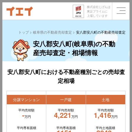
株式会社じげんは
東証プライムに
上場しています
トップ
岐阜県の不動産売却査定
安八郡安八町の不動産売却査定
安八郡安八町(岐阜県)の不動
産売却査定・相場情報
安八郡安八町における不動産種別ごとの売却査
定相場
分譲マンション
一戸建
土地
平均売却額
平均売却額
平均売却額
-
4,221
1,416
万円
万円
万円
平均専有面積
平均専有面積
平均土地面積