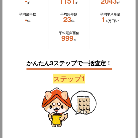
-
1151
2043
㎡
㎡
㎡
平均築年数
平均築年数
平均平米単価
-
23
1
年
年
.6万円/㎡
平均延床面積
999
㎡
かんたん3ステップで一括査定！
ステップ1