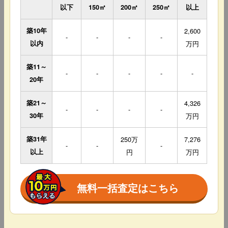
以下
150㎡
200㎡
250㎡
以上
築10年
2,600
-
-
-
-
以内
万円
築11～
-
-
-
-
-
20年
築21～
4,326
-
-
-
-
30年
万円
築31年
250万
7,276
-
-
-
以上
円
万円
無料一括査定はこちら