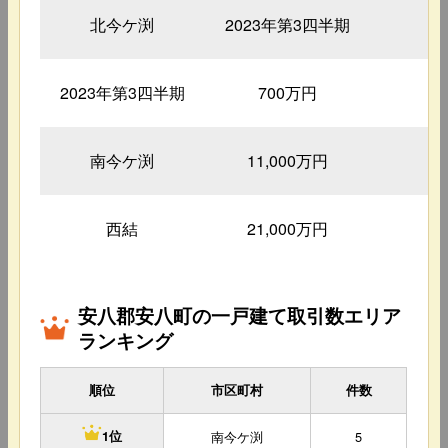
北今ケ渕
2023年第3四半期
1
2023年第3四半期
700万円
1
南今ケ渕
11,000万円
2
西結
21,000万円
3
安八郡安八町の一戸建て取引数エリア
ランキング
順位
市区町村
件数
南今ケ渕
5
1位