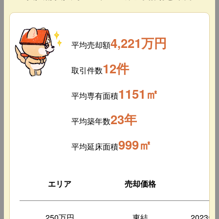
4,221万円
平均売却額
12件
取引件数
1151㎡
平均専有面積
23年
平均築年数
999㎡
平均延床面積
エリア
売却価格
築
250万円
東結
2023