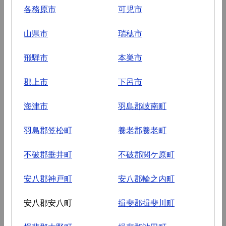
各務原市
可児市
山県市
瑞穂市
飛騨市
本巣市
郡上市
下呂市
海津市
羽島郡岐南町
羽島郡笠松町
養老郡養老町
不破郡垂井町
不破郡関ケ原町
安八郡神戸町
安八郡輪之内町
安八郡安八町
揖斐郡揖斐川町