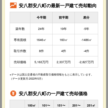
安八郡安八町の最新一戸建て売却動向
今半期
前半期
差分
築年数
24年
19年
-5年
専有面積
1646㎡
160㎡
-1486㎡
取引件数
8件
4件
-4件
売却価格
5,163万円
2,337万円
-2,827万円
※データは国土交通省の不動産取引価格情報をもとに表示しています。
（データ更新月:2022年5月）
安八郡安八町の一戸建て売却価格
100㎡
101〜
151〜
201〜
251㎡