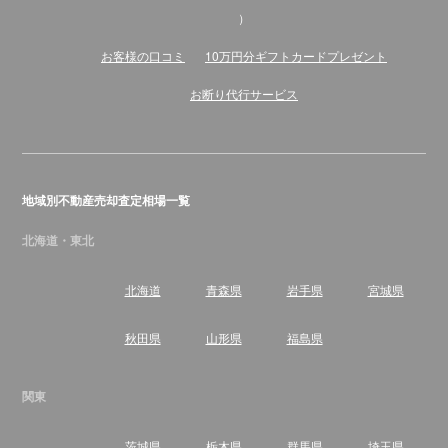
）
お客様の口コミ
10万円分ギフトカードプレゼント
お断り代行サービス
地域別不動産売却査定相場一覧
北海道・東北
北海道
青森県
岩手県
宮城県
秋田県
山形県
福島県
関東
茨城県
栃木県
群馬県
埼玉県