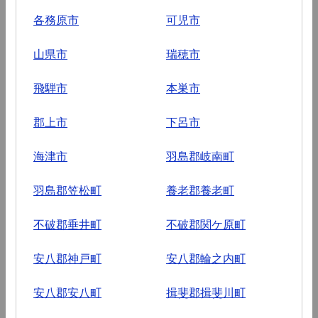
各務原市
可児市
山県市
瑞穂市
飛騨市
本巣市
郡上市
下呂市
海津市
羽島郡岐南町
羽島郡笠松町
養老郡養老町
不破郡垂井町
不破郡関ケ原町
安八郡神戸町
安八郡輪之内町
安八郡安八町
揖斐郡揖斐川町