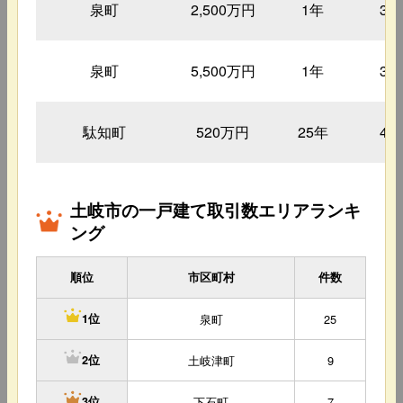
泉町
2,500万円
1年
35
泉町
5,500万円
1年
39
駄知町
520万円
25年
42
土岐市の一戸建て取引数エリアランキ
ング
順位
市区町村
件数
泉町
25
1位
土岐津町
9
2位
下石町
7
3位