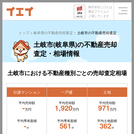
株式会社じげんは
東証プライムに
上場しています
トップ
岐阜県の不動産売却査定
土岐市の不動産売却査定
土岐市(岐阜県)の不動産売却
査定・相場情報
土岐市における不動産種別ごとの売却査定相場
分譲マンション
一戸建
土地
平均売却額
平均売却額
平均売却額
-
1,920
971
万円
万円
万円
平均専有面積
平均専有面積
平均土地面積
-
561
362
㎡
㎡
㎡