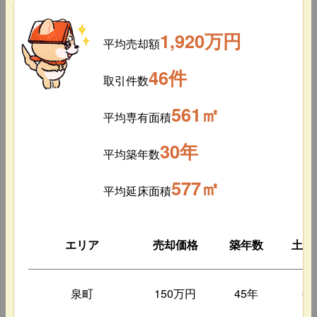
1,920万円
平均売却額
46件
取引件数
561㎡
平均専有面積
30年
平均築年数
577㎡
平均延床面積
エリア
売却価格
築年数
土地
泉町
150万円
45年
6