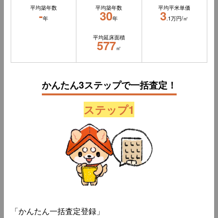
平均築年数
平均築年数
平均平米単価
-
30
3
年
年
.1万円/㎡
平均延床面積
577
㎡
かんたん3ステップで一括査定！
ステップ1
「かんたん一括査定登録」