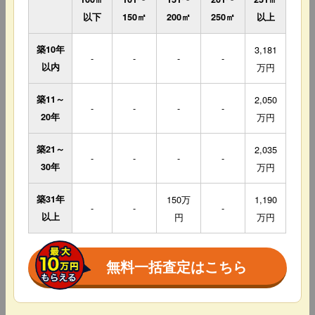
以下
150㎡
200㎡
250㎡
以上
築10年
3,181
-
-
-
-
以内
万円
築11～
2,050
-
-
-
-
20年
万円
築21～
2,035
-
-
-
-
30年
万円
築31年
150万
1,190
-
-
-
以上
円
万円
無料一括査定はこちら