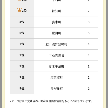
駄知町
7
3位
5位
妻木町
6
6位
肥田町
5
7位
肥田浅野笠神町
4
7位
下石陶史台
4
9位
妻木平成町
2
9位
泉東窯町
2
9位
泉が丘町
2
※データは国土交通省の不動産取引価格情報をもとに表示しています。