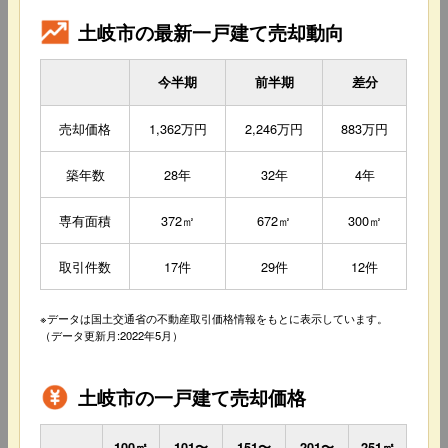
土岐市の最新一戸建て売却動向
今半期
前半期
差分
売却価格
1,362万円
2,246万円
883万円
築年数
28年
32年
4年
専有面積
372㎡
672㎡
300㎡
取引件数
17件
29件
12件
※データは国土交通省の不動産取引価格情報をもとに表示しています。
（データ更新月:2022年5月）
土岐市の一戸建て売却価格
100㎡
101〜
151〜
201〜
251㎡