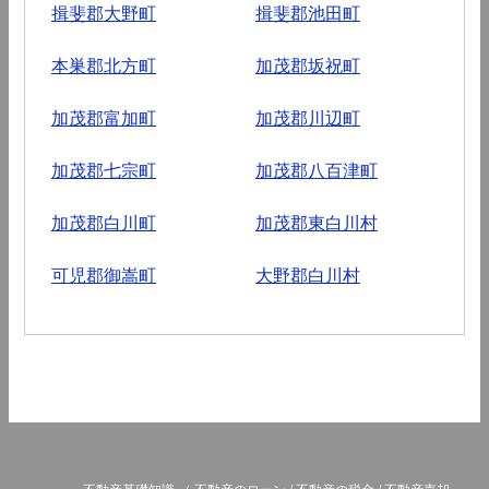
揖斐郡大野町
揖斐郡池田町
本巣郡北方町
加茂郡坂祝町
加茂郡富加町
加茂郡川辺町
加茂郡七宗町
加茂郡八百津町
加茂郡白川町
加茂郡東白川村
可児郡御嵩町
大野郡白川村
不動産基礎知識
（
不動産のローン
/
不動産の税金
/
不動産売却