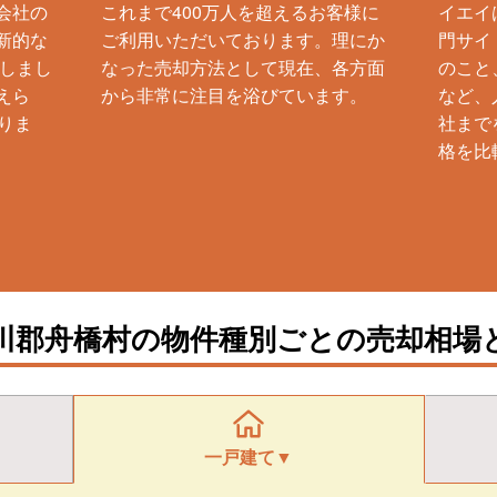
会社の
これまで400万人を超えるお客様に
イエイ
新的な
ご利用いただいております。理にか
門サイ
生しまし
なった売却方法として現在、各方面
のこと
えら
から非常に注目を浴びています。
など、
りま
社まで
格を比
川郡舟橋村の物件種別ごとの売却相場
一戸建て▼