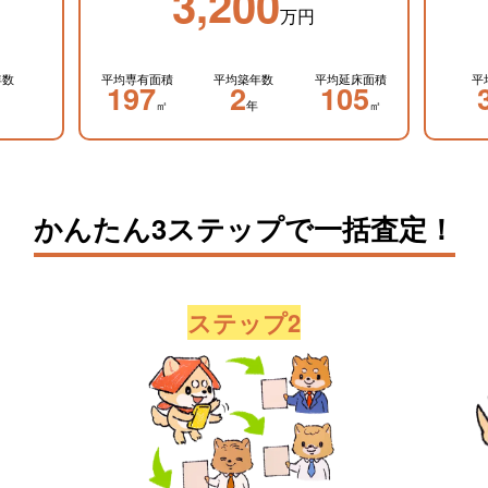
3,200
万円
年数
平均専有面積
平均築年数
平均延床面積
平
197
2
105
㎡
年
㎡
かんたん3ステップで一括査定！
ステップ2