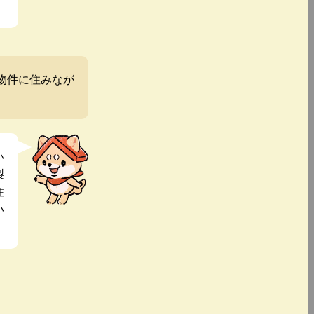
物件に住みなが
い
製
住
い