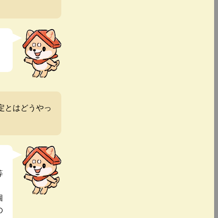
定とはどうやっ
等
個
の