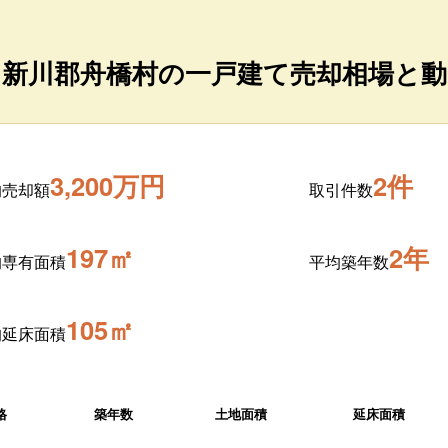
中新川郡舟橋村の一戸建て売却相場と動
3,200万円
2件
均売却額
取引件数
197㎡
2年
均専有面積
平均築年数
105㎡
均延床面積
格
築年数
土地面積
延床面積