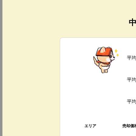
平
平
平
エリア
売却価