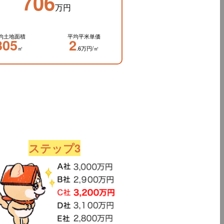
706
万円
均土地面積
平均平米単価
305
2
㎡
.6万円/㎡
ステップ3