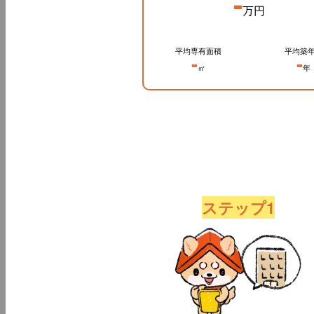
-
万円
平均専有面積
平均築
-
-
㎡
年
ステップ1