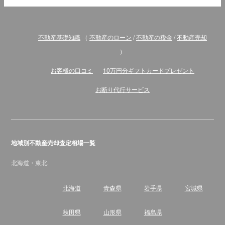
不動産基礎知識
（
不動産のローン
/
不動産の税金
/
不動産売却
）
お客様の口コミ
10万円分ギフトカードプレゼント
お断り代行サービス
地域別不動産売却査定相場一覧
北海道・東北
北海道
青森県
岩手県
宮城県
秋田県
山形県
福島県