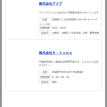
株式会社アクア
ライフスタイルに合わせた不動産活用をサポートします
住所
茨城県つくば市谷田部1144ー61 エバーグ
リーン101
営業時間
9:00～18:00
定休日
火曜日・水曜日／年末年始、GW、夏季休暇
株式会社Ｒ－ｈｏｍｅ
不動産売買のご相談は売買専門店のＲ－ｈｏｍｅにお任
せ下さい！
住所
茨城県守谷市立沢1785番地5
営業時間
9：00～20：00
定休日
無休