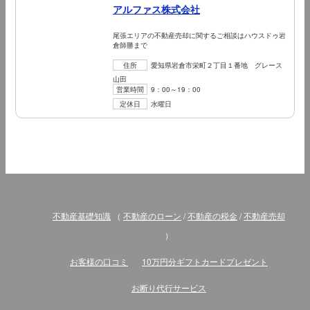
アルファス株式会社
尾張エリアの不動産売却に関するご相談はハウスドゥ岩
倉師勝まで
住所
愛知県岩倉市栄町２丁目１番地 グレース
山田
営業時間
9：00～19：00
定休日
水曜日
アルファス株式会社
一人一人のお客様にピッタリの売却方法をご提案しま
す！
不動産基礎知識
（
不動産のローン
/
不動産の税金
/
不動産売却
住所
愛知県岡崎市小呂町字二丁目4番地1
営業時間
09:00～19:00
）
定休日
水曜日
お客様の口コミ
10万円分ギフトカードプレゼント
お断り代行サービス
株式会社夢のおてつだい