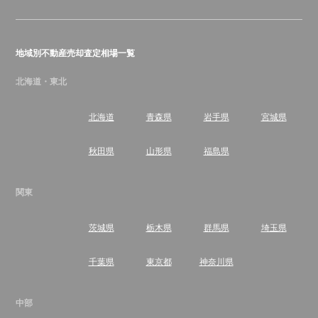
豊川市の不動産売却のご相談はハウスドゥ！にお任せく
ださい！
地域別不動産売却査定相場一覧
住所
愛知県豊川市千歳通３丁目１０－１
営業時間
9:00～19:00
北海道・東北
定休日
年中無休（年末年始除く）
北海道
青森県
岩手県
宮城県
株式会社不動産SHOPナカジツ
秋田県
山形県
福島県
地域密着で創業30年！不動産売却はナカジツにお任せく
ださい。
関東
住所
愛知県岡崎市羽根北町五丁目6番地5
営業時間
10:00～19:00
茨城県
栃木県
群馬県
埼玉県
定休日
火曜日・水曜日
千葉県
東京都
神奈川県
（株）みずほ不動産販売
中部
不動産の売却なら信用と安心でお応えする弊社にお任せ