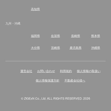
住所
愛知県西尾市上町泡原17番地2
営業時間
9：00～18：00
高知県
定休日
水曜日
九州・沖縄
アルファス株式会社
福岡県
佐賀県
長崎県
熊本県
安城市の不動産は【ハウスドゥ 安城】にお任せくださ
い！
大分県
宮崎県
鹿児島県
沖縄県
住所
愛知県安城市南町15番26号
営業時間
9:00～18:00
定休日
水曜日
運営会社
お問い合わせ
利用規約
個人情報の取扱い
個人情報保護方針
不動産会社様へ
株式会社不動産SHOPナカジツ
不動産の「購入・リフォーム・住替え」はお気軽にご相
談下さい！
© ZIGExN Co., Ltd. ALL RIGHTS RESERVED. 2026
住所
愛知県豊田市御幸本町四丁目200番地4
営業時間
10:00～19:00