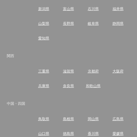
下さい
新潟県
富山県
石川県
福井県
住所
愛知県名古屋市瑞穂区雁道町1-8 みずほビ
ル2Ｆ
営業時間
9:00～19:00
山梨県
長野県
岐阜県
静岡県
定休日
年中無休
愛知県
株式会社不動産SHOPナカジツ
関西
不動産売却のご相談は『不動産SHOPナカジツ北名古屋
店』へ。
三重県
滋賀県
京都府
大阪府
住所
愛知県北名古屋市弥勒寺東二丁目13番地
営業時間
10:00～19:00
兵庫県
奈良県
和歌山県
定休日
火曜日・水曜日
中国・四国
アルファス株式会社
鳥取県
島根県
岡山県
広島県
家を売るのも買うのもハウスドゥ！
山口県
徳島県
香川県
愛媛県