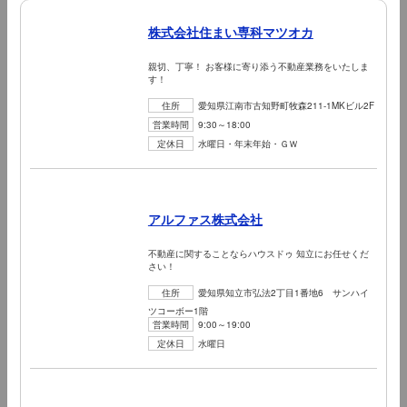
株式会社住まい専科マツオカ
親切、丁寧！ お客様に寄り添う不動産業務をいたしま
す！
住所
愛知県江南市古知野町牧森211-1MKビル2F
営業時間
9:30～18:00
定休日
水曜日・年末年始・ＧＷ
アルファス株式会社
不動産に関することならハウスドゥ 知立にお任せくだ
さい！
住所
愛知県知立市弘法2丁目1番地6 サンハイ
ツコーボー1階
営業時間
9:00～19:00
定休日
水曜日