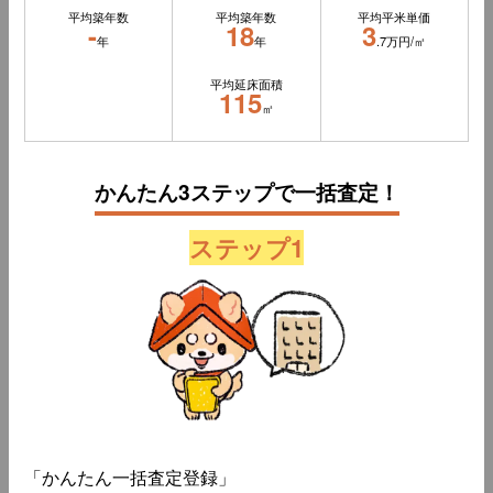
平均築年数
平均築年数
平均平米単価
-
18
3
年
年
.7万円/㎡
平均延床面積
115
㎡
かんたん3ステップで一括査定！
ステップ1
「かんたん一括査定登録」