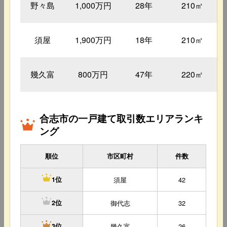
野々島
1,000万円
28年
210㎡
須屋
1,900万円
18年
210㎡
幾久富
800万円
47年
220㎡
合志市の一戸建て取引数エリアランキ
ング
順位
市区町村
件数
須屋
42
1位
御代志
32
2位
幾久富
26
3位