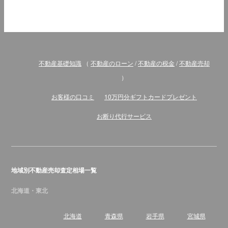
不動産基礎知識
（
不動産のローン
/
不動産の税金
/
不動産売却
）
お客様の口コミ
10万円分ギフトカードプレゼント
お断り代行サービス
地域別不動産売却査定相場一覧
北海道・東北
北海道
青森県
岩手県
宮城県