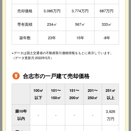
売却価格
3,086万円
3,774万円
687万円
専有面積
234㎡
567㎡
333㎡
築年数
23年
15年
-8年
※データは国土交通省の不動産取引価格情報をもとに表示しています。
（データ更新月:2022年5月）
合志市の一戸建て売却価格
100㎡
101〜
151〜
201〜
251㎡
以下
150㎡
200㎡
250㎡
以上
築10年
3,926
-
-
-
-
以内
万円