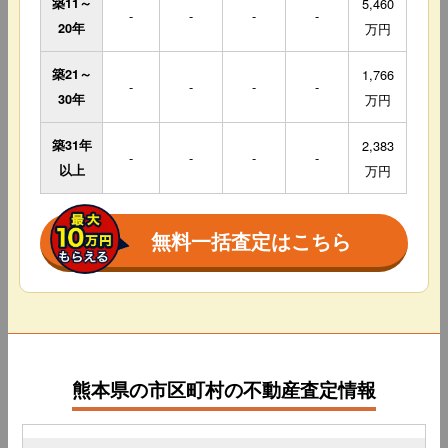
築11～
5,460
-
-
-
-
20年
万円
築21～
1,766
-
-
-
-
30年
万円
築31年
2,383
-
-
-
-
以上
万円
無料一括査定はこちら
熊本県の市区町村の不動産査定情報