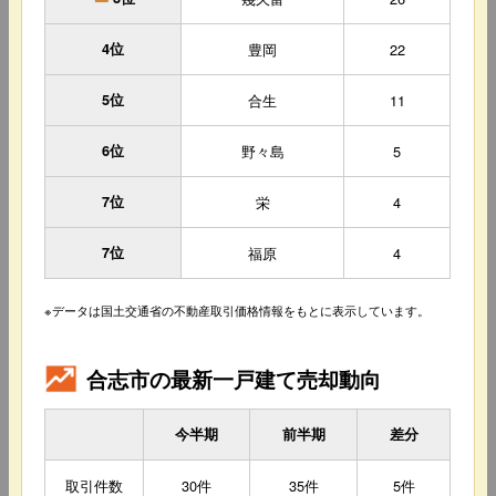
4位
豊岡
22
5位
合生
11
6位
野々島
5
7位
栄
4
7位
福原
4
※データは国土交通省の不動産取引価格情報をもとに表示しています。
合志市の最新一戸建て売却動向
今半期
前半期
差分
取引件数
30件
35件
5件