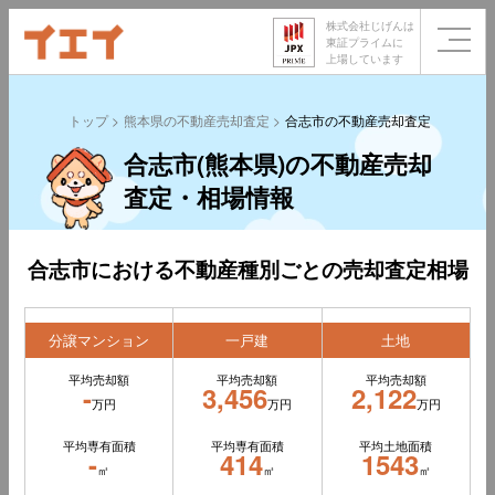
株式会社じげんは
東証プライムに
上場しています
トップ
熊本県の不動産売却査定
合志市の不動産売却査定
合志市(熊本県)の不動産売却
査定・相場情報
合志市における不動産種別ごとの売却査定相場
分譲マンション
一戸建
土地
平均売却額
平均売却額
平均売却額
-
3,456
2,122
万円
万円
万円
平均専有面積
平均専有面積
平均土地面積
-
414
1543
㎡
㎡
㎡