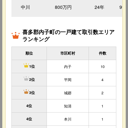
中川
800万円
24年
99
喜多郡内子町の一戸建て取引数エリア
ランキング
順位
市区町村
件数
内子
10
1位
平岡
4
2位
城廻
2
3位
4位
知清
1
4位
本川
1