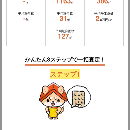
-
1163
386
㎡
㎡
㎡
平均築年数
平均築年数
平均平米単価
-
31
2
年
年
.0万円/㎡
平均延床面積
127
㎡
かんたん3ステップで一括査定！
ステップ1