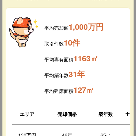
1,000万円
平均売却額
10件
取引件数
1163㎡
平均専有面積
31年
平均築年数
127㎡
平均延床面積
エリア
売却価格
築年数
土地
130万円
46年
65㎡
8