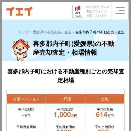
株式会社じげんは
東証プライムに
上場しています
トップ
愛媛県の不動産売却査定
喜多郡内子町の不動産売却査定
喜多郡内子町(愛媛県)の不動
産売却査定・相場情報
喜多郡内子町における不動産種別ごとの売却査
定相場
分譲マンション
一戸建
土地
平均売却額
平均売却額
平均売却額
-
1,000
614
万円
万円
万円
平均専有面積
平均専有面積
平均土地面積