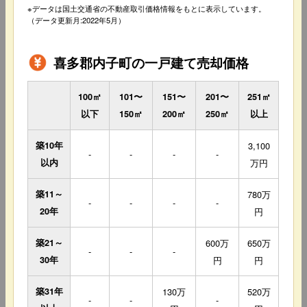
※データは国土交通省の不動産取引価格情報をもとに表示しています。
（データ更新月:2022年5月）
喜多郡内子町の一戸建て売却価格
100㎡
101〜
151〜
201〜
251㎡
以下
150㎡
200㎡
250㎡
以上
築10年
3,100
-
-
-
-
以内
万円
築11～
780万
-
-
-
-
20年
円
築21～
600万
650万
-
-
-
30年
円
円
築31年
130万
520万
-
-
-