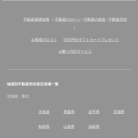
不動産基礎知識
（
不動産のローン
/
不動産の税金
/
不動産売却
）
お客様の口コミ
10万円分ギフトカードプレゼント
お断り代行サービス
地域別不動産売却査定相場一覧
北海道・東北
北海道
青森県
岩手県
宮城県
秋田県
山形県
福島県