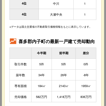
4位
中川
1
4位
大瀬中央
1
※データは国土交通省の不動産取引価格情報をもとに表示しています。
喜多郡内子町の最新一戸建て売却動向
今半期
前半期
差分
取引件数
5件
5件
0件
築年数
34年
26年
-8年
専有面積
184㎡
2143㎡
1959㎡
売却価格
582万円
1,418万円
836万円