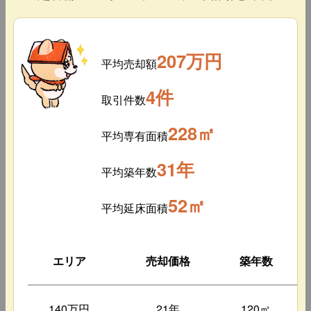
207万円
平均売却額
4件
取引件数
228㎡
平均専有面積
31年
平均築年数
52㎡
平均延床面積
エリア
売却価格
築年数
140万円
21年
120㎡