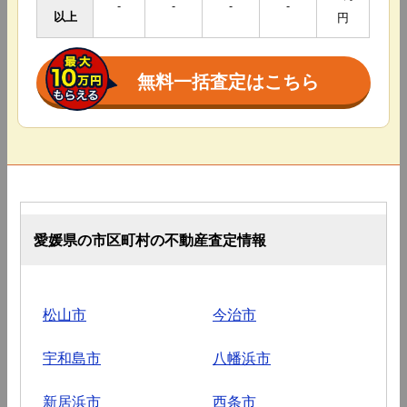
-
-
-
-
以上
円
無料一括査定はこちら
愛媛県の市区町村の不動産査定情報
松山市
今治市
宇和島市
八幡浜市
新居浜市
西条市