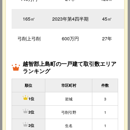
165㎡
2023年第4四半期
45㎡
弓削上弓削
600万円
27年
越智郡上島町の一戸建て取引数エリア
ランキング
順位
市区町村
件数
岩城
3
1位
弓削引野
1
2位
生名
1
2位