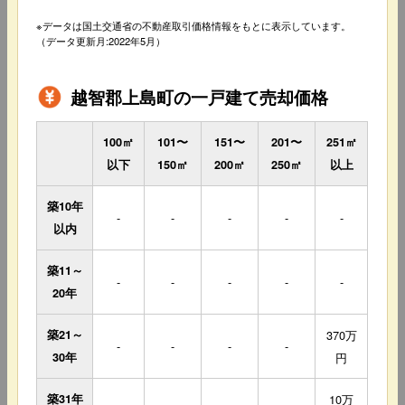
※データは国土交通省の不動産取引価格情報をもとに表示しています。
（データ更新月:2022年5月）
越智郡上島町の一戸建て売却価格
100㎡
101〜
151〜
201〜
251㎡
以下
150㎡
200㎡
250㎡
以上
築10年
-
-
-
-
-
以内
築11～
-
-
-
-
-
20年
築21～
370万
-
-
-
-
30年
円
築31年
10万