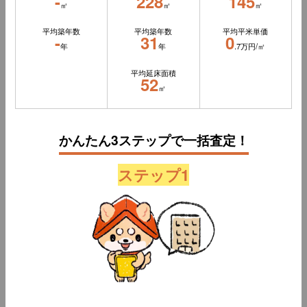
-
228
145
㎡
㎡
㎡
平均築年数
平均築年数
平均平米単価
-
31
0
年
年
.7万円/㎡
平均延床面積
52
㎡
かんたん3ステップで一括査定！
ステップ1