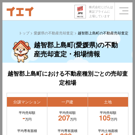
株式会社じげんは
東証プライムに
上場しています
トップ
愛媛県の不動産売却査定
越智郡上島町の不動産売却査定
越智郡上島町(愛媛県)の不動
産売却査定・相場情報
越智郡上島町における不動産種別ごとの売却査
定相場
分譲マンション
一戸建
土地
平均売却額
平均売却額
平均売却額
-
207
105
万円
万円
万円
平均専有面積
平均専有面積
平均土地面積