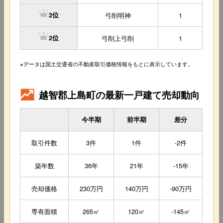
弓削明神
1
2位
弓削上弓削
1
2位
※データは国土交通省の不動産取引価格情報をもとに表示しています。
越智郡上島町の最新一戸建て売却動向
今半期
前半期
差分
取引件数
3件
1件
-2件
築年数
36年
21年
-15年
売却価格
230万円
140万円
-90万円
専有面積
265㎡
120㎡
-145㎡