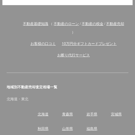
不動産基礎知識
（
不動産のローン
/
不動産の税金
/
不動産売却
）
お客様の口コミ
10万円分ギフトカードプレゼント
お断り代行サービス
地域別不動産売却査定相場一覧
北海道・東北
北海道
青森県
岩手県
宮城県
秋田県
山形県
福島県