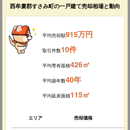
西牟婁郡すさみ町の一戸建て売却相場と動向
915万円
平均売却額
10件
取引件数
426㎡
平均専有面積
40年
平均築年数
115㎡
平均延床面積
エリア
売却価格
築