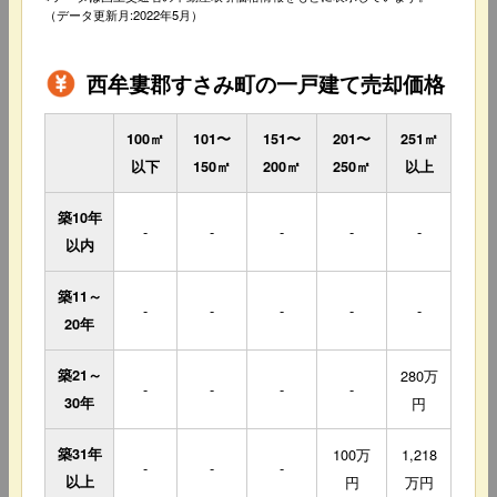
（データ更新月:2022年5月）
西牟婁郡すさみ町の一戸建て売却価格
100㎡
101〜
151〜
201〜
251㎡
以下
150㎡
200㎡
250㎡
以上
築10年
-
-
-
-
-
以内
築11～
-
-
-
-
-
20年
築21～
280万
-
-
-
-
30年
円
築31年
100万
1,218
-
-
-
以上
円
万円