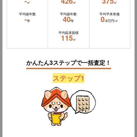
-
426
375
㎡
㎡
㎡
平均築年数
平均築年数
平均平米単価
-
40
0
年
年
.6万円/㎡
平均延床面積
115
㎡
かんたん3ステップで一括査定！
ステップ1