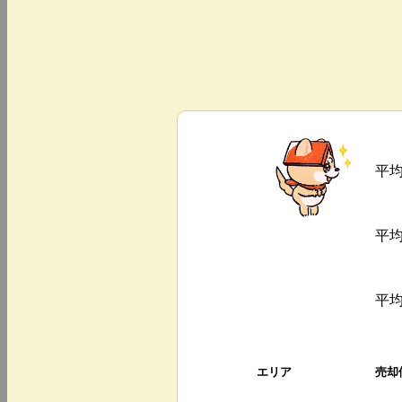
平
平
平
エリア
売却