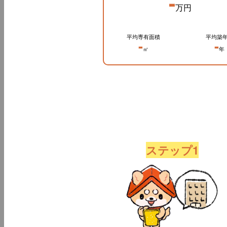
-
万円
平均専有面積
平均築
-
-
㎡
年
ステップ1