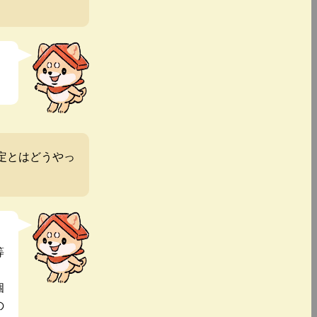
定とはどうやっ
等
個
の