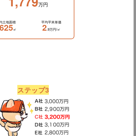
1,779
万円
均土地面積
平均平米単価
625
2
㎡
.9万円/㎡
ステップ3