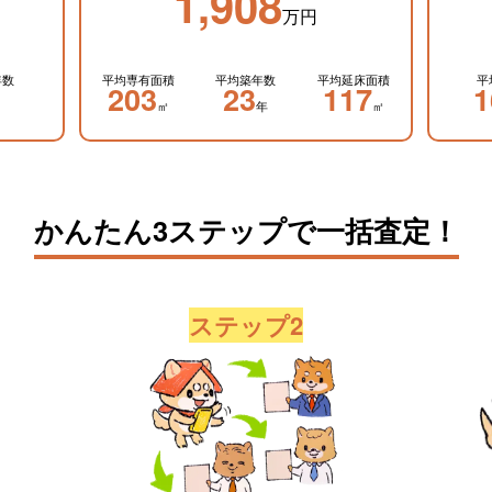
1,908
万円
年数
平均専有面積
平均築年数
平均延床面積
平
203
23
117
1
㎡
年
㎡
かんたん3ステップで一括査定！
ステップ2