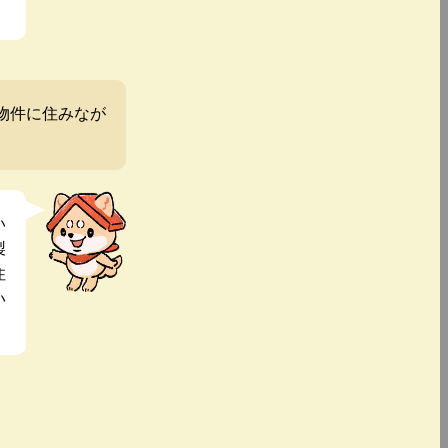
物件に住みなが
い
製
住
い