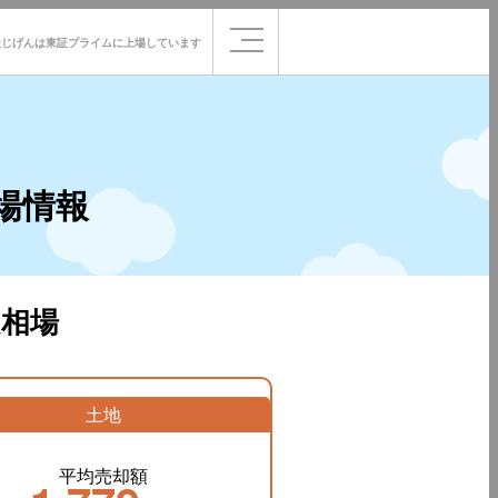
社じげんは
東証プライムに
上場しています
場情報
相場
土地
平均売却額