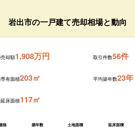
岩出市の一戸建て売却相場と動向
1,908万円
56件
均売却額
取引件数
203㎡
23年
均専有面積
平均築年数
117㎡
均延床面積
価格
築年数
土地面積
延床面積