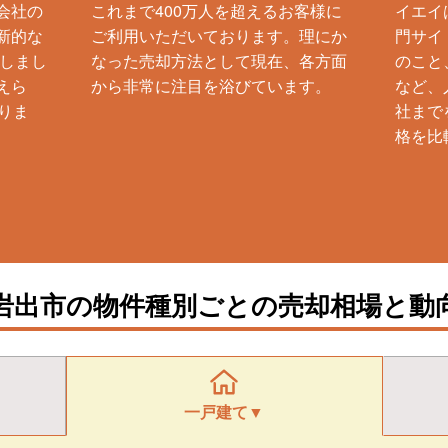
会社の
これまで400万人を超えるお客様に
イエイ
新的な
ご利用いただいております。理にか
門サイ
生しまし
なった売却方法として現在、各方面
のこと
えら
から非常に注目を浴びています。
など、
りま
社まで
格を比
岩出市の物件種別ごとの売却相場と動
一戸建て▼