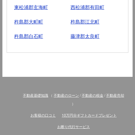
東松浦郡玄海町
西松浦郡有田町
杵島郡大町町
杵島郡江北町
杵島郡白石町
藤津郡太良町
不動産基礎知識
（
不動産のローン
/
不動産の税金
/
不動産売却
）
お客様の口コミ
10万円分ギフトカードプレゼント
お断り代行サービス