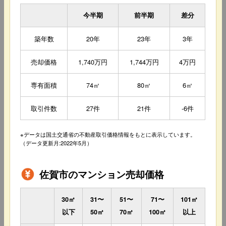
今半期
前半期
差分
築年数
20年
23年
3年
売却価格
1,740万円
1,744万円
4万円
専有面積
74㎡
80㎡
6㎡
取引件数
27件
21件
-6件
※データは国土交通省の不動産取引価格情報をもとに表示しています。
（データ更新月:2022年5月）
佐賀市のマンション売却価格
30㎡
31〜
51〜
71〜
101㎡
以下
50㎡
70㎡
100㎡
以上