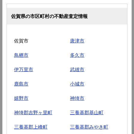
佐賀県の市区町村の不動産査定情報
佐賀市
唐津市
鳥栖市
多久市
伊万里市
武雄市
鹿島市
小城市
嬉野市
神埼市
神埼郡吉野ヶ里町
三養基郡基山町
三養基郡上峰町
三養基郡みやき町