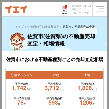
株式会社じげんは
東証プライムに
上場しています
トップ
佐賀県の不動産売却査定
佐賀市の不動産売却査定
佐賀市(佐賀県)の不動産売却
査定・相場情報
佐賀市における不動産種別ごとの売却査定相場
分譲マンション
一戸建
土地
平均売却額
平均売却額
平均売却額
1,742
3,712
1,896
万円
万円
万円
平均専有面積
平均専有面積
平均土地面積
76
593
1206
㎡
㎡
㎡