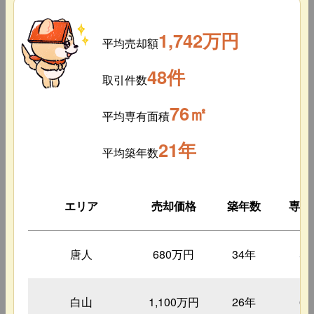
1,742万円
平均売却額
48件
取引件数
76㎡
平均専有面積
21年
平均築年数
エリア
売却価格
築年数
専有
唐人
680万円
34年
5
白山
1,100万円
26年
6