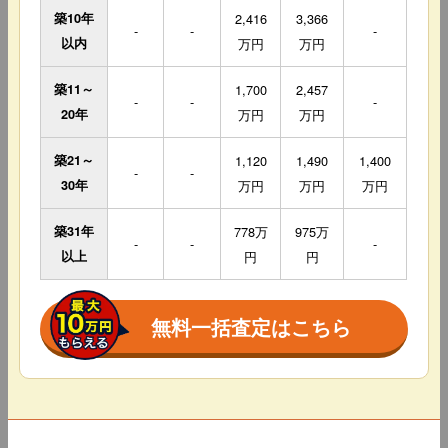
築10年
2,416
3,366
-
-
-
以内
万円
万円
築11～
1,700
2,457
-
-
-
20年
万円
万円
築21～
1,120
1,490
1,400
-
-
30年
万円
万円
万円
築31年
778万
975万
-
-
-
以上
円
円
無料一括査定はこちら