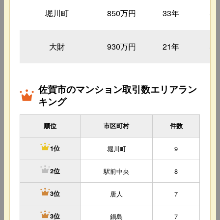
堀川町
850万円
33年
8
大財
930万円
21年
8
佐賀市のマンション取引数エリアラン
キング
順位
市区町村
件数
堀川町
9
1位
駅前中央
8
2位
唐人
7
3位
鍋島
7
3位