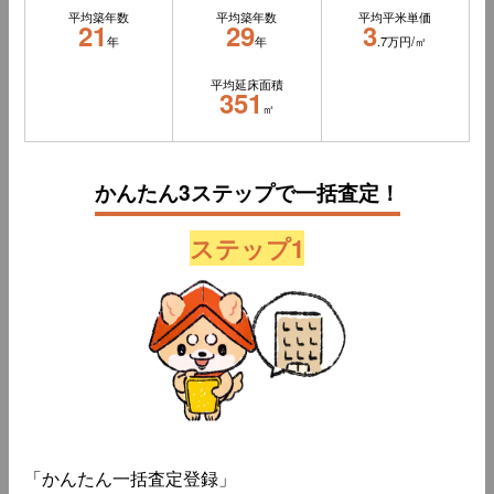
平均築年数
平均築年数
平均平米単価
21
29
3
年
年
.7万円/㎡
平均延床面積
351
㎡
かんたん3ステップで一括査定！
ステップ1
「かんたん一括査定登録」