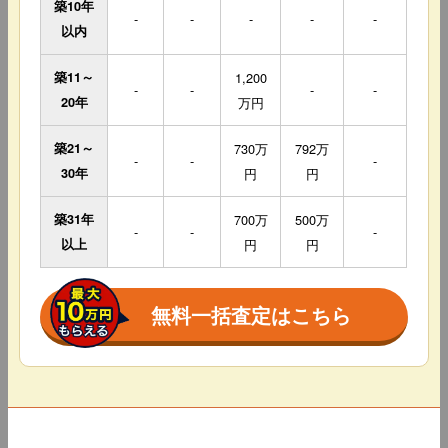
築10年
-
-
-
-
-
以内
築11～
1,200
-
-
-
-
20年
万円
築21～
730万
792万
-
-
-
30年
円
円
築31年
700万
500万
-
-
-
以上
円
円
無料一括査定はこちら