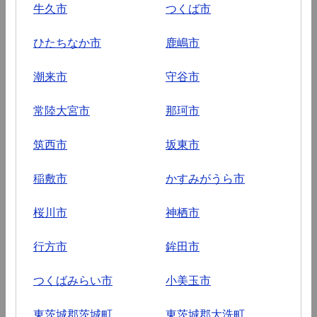
牛久市
つくば市
ひたちなか市
鹿嶋市
潮来市
守谷市
常陸大宮市
那珂市
筑西市
坂東市
稲敷市
かすみがうら市
桜川市
神栖市
行方市
鉾田市
つくばみらい市
小美玉市
東茨城郡茨城町
東茨城郡大洗町