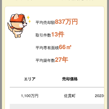
837万円
平均売却額
13件
取引件数
66㎡
平均専有面積
27年
平均築年数
エリア
売却価格
築
1,100万円
佐貫町
2023