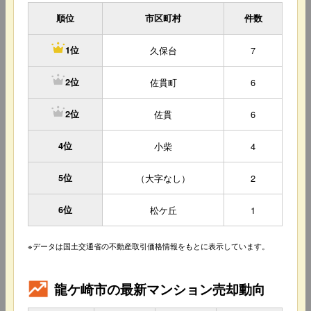
順位
市区町村
件数
久保台
7
1位
佐貫町
6
2位
佐貫
6
2位
4位
小柴
4
5位
（大字なし）
2
6位
松ケ丘
1
※データは国土交通省の不動産取引価格情報をもとに表示しています。
龍ケ崎市の最新マンション売却動向