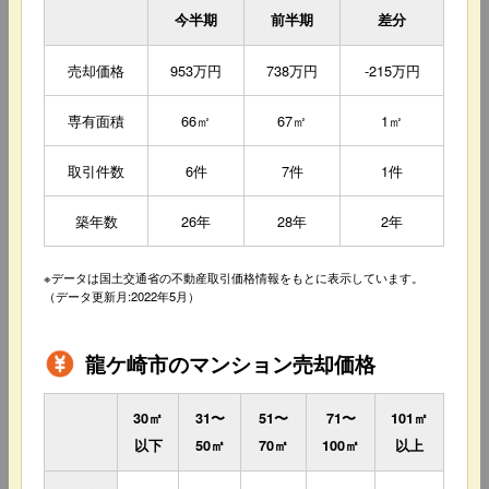
今半期
前半期
差分
売却価格
953万円
738万円
-215万円
専有面積
66㎡
67㎡
1㎡
取引件数
6件
7件
1件
築年数
26年
28年
2年
※データは国土交通省の不動産取引価格情報をもとに表示しています。
（データ更新月:2022年5月）
龍ケ崎市のマンション売却価格
30㎡
31〜
51〜
71〜
101㎡
以下
50㎡
70㎡
100㎡
以上