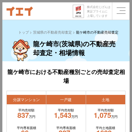
株式会社じげんは
東証プライムに
上場しています
トップ
茨城県の不動産売却査定
龍ケ崎市の不動産売却査定
龍ケ崎市(茨城県)の不動産売
却査定・相場情報
龍ケ崎市における不動産種別ごとの売却査定相
場
分譲マンション
一戸建
土地
平均売却額
平均売却額
平均売却額
837
1,543
1,075
万円
万円
万円
平均専有面積
平均専有面積
平均土地面積