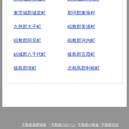
東茨城郡城里町
那珂郡東海村
久慈郡大子町
稲敷郡美浦村
稲敷郡阿見町
稲敷郡河内町
結城郡八千代町
猿島郡五霞町
猿島郡境町
北相馬郡利根町
不動産基礎知識
（
不動産のローン
/
不動産の税金
/
不動産売却