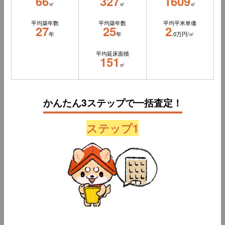
66
327
1609
㎡
㎡
㎡
平均築年数
平均築年数
平均平米単価
27
25
2
年
年
.0万円/㎡
平均延床面積
151
㎡
かんたん3ステップで一括査定！
ステップ1