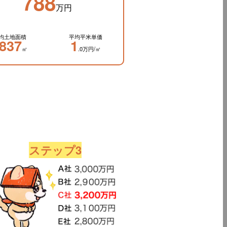
788
万円
均土地面積
平均平米単価
837
1
㎡
.0万円/㎡
ステップ3