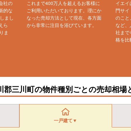
会社の
これまで400万人を超えるお客様に
イエイ
新的な
ご利用いただいております。理にか
門サイ
生しまし
なった売却方法として現在、各方面
のこと
えら
から非常に注目を浴びています。
など、
りま
社まで
格を比
川郡三川町の物件種別ごとの売却相場
一戸建て▼