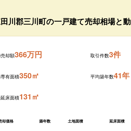
東田川郡三川町の一戸建て売却相場と動
366万円
3件
均売却額
取引件数
350㎡
41年
均専有面積
平均築年数
131㎡
均延床面積
売却価格
築年数
土地面積
延床面積