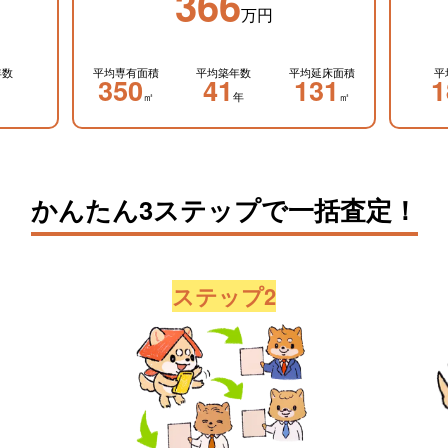
366
万円
年数
平均専有面積
平均築年数
平均延床面積
平
350
41
131
1
㎡
年
㎡
かんたん3ステップで一括査定！
ステップ2