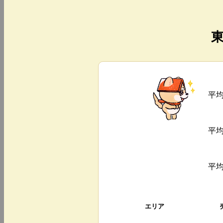
平
平
平
エリア