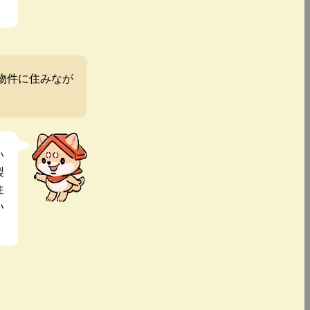
物件に住みなが
い
製
住
い