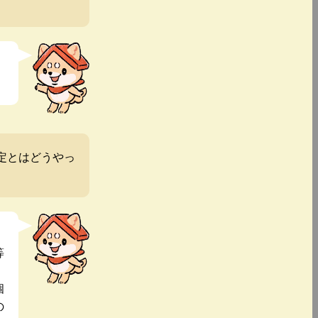
定とはどうやっ
等
個
の