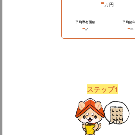
-
万円
平均専有面積
平均築
-
-
㎡
年
ステップ1