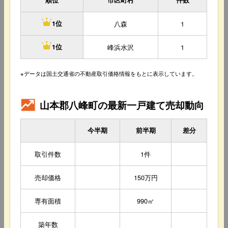
順位
市区町村
件数
八森
1
1位
峰浜水沢
1
1位
※データは国土交通省の不動産取引価格情報をもとに表示しています。
山本郡八峰町の最新一戸建て売却動向
今半期
前半期
差分
取引件数
1件
売却価格
150万円
専有面積
990㎡
築年数