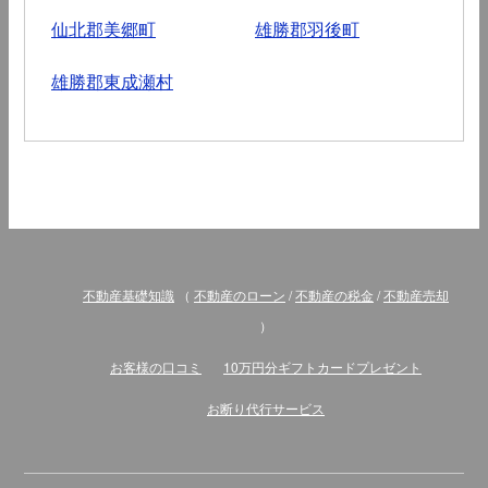
仙北郡美郷町
雄勝郡羽後町
雄勝郡東成瀬村
不動産基礎知識
（
不動産のローン
/
不動産の税金
/
不動産売却
）
お客様の口コミ
10万円分ギフトカードプレゼント
お断り代行サービス