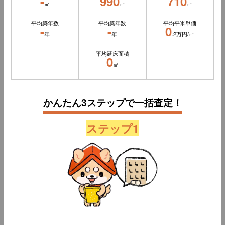
-
990
710
㎡
㎡
㎡
平均築年数
平均築年数
平均平米単価
-
-
0
年
年
.2万円/㎡
平均延床面積
0
㎡
かんたん3ステップで一括査定！
ステップ1