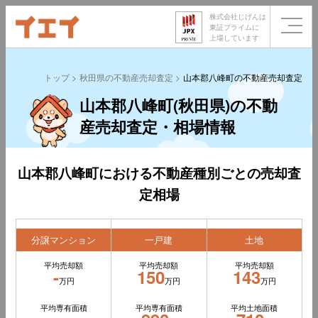
株式会社じげんは
東証プライムに
上場しています
トップ
秋田県の不動産売却査定
山本郡八峰町の不動産売却査定
山本郡八峰町(秋田県)の不動
産売却査定・相場情報
山本郡八峰町における不動産種別ごとの売却査
定相場
分譲マンション
一戸建
土地
平均売却額
平均売却額
平均売却額
-
150
143
万円
万円
万円
平均専有面積
平均専有面積
平均土地面積