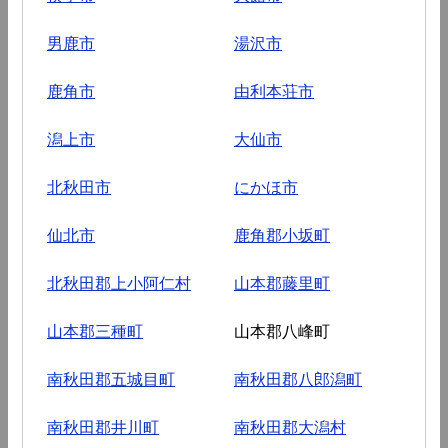
男鹿市
湯沢市
鹿角市
由利本荘市
潟上市
大仙市
北秋田市
にかほ市
仙北市
鹿角郡小坂町
北秋田郡上小阿仁村
山本郡藤里町
山本郡三種町
山本郡八峰町
南秋田郡五城目町
南秋田郡八郎潟町
南秋田郡井川町
南秋田郡大潟村