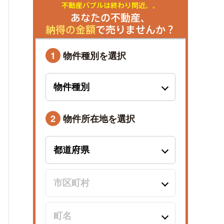
不動産バブルは終わり間近。。
あなたの不動産、
納得の金額
で売りませんか？
1
物件種別を選択
2
物件所在地を選択