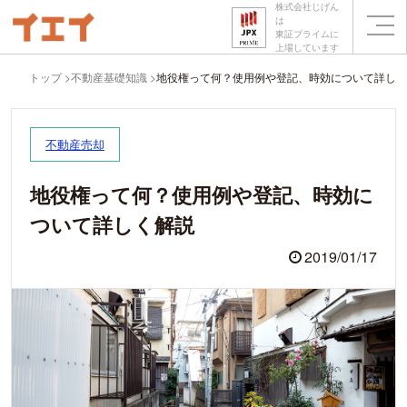
株式会社じげん
は
東証プライムに
上場しています
トップ
不動産基礎知識
地役権って何？使用例や登記、時効について詳しく
不動産売却
地役権って何？使用例や登記、時効に
ついて詳しく解説
2019/01/17