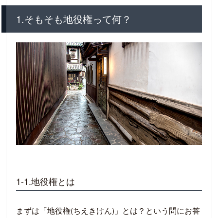
2.地役権を登記する必要性とその方法
2-1.地役権を登記する必要性
1.そもそも地役権って何？
2-2.地役権を登記する方法
2-3.地役権の分筆登記、合筆登記
2-3-1.地役権が設定された土地の分筆登記
2-3-2.地役権が設定された土地の合筆登記
2-4.地役権図面とは
3.地役権の時効について
3-1.地役権の時効取得
3-2.地役権の消失時効
4.地役権と税金
1-1.地役権とは
4-1.地役権が設定された土地の固定資産税
4-2.地役権が設定された土地の相続税
まずは「地役権(ちえきけん)」とは？という問にお答
5.まとめ