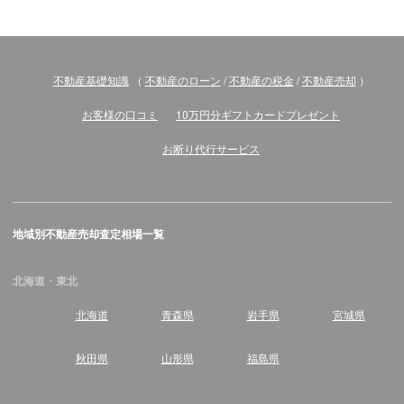
不動産基礎知識
（
不動産のローン
/
不動産の税金
/
不動産売却
）
お客様の口コミ
10万円分ギフトカードプレゼント
お断り代行サービス
地域別不動産売却査定相場一覧
北海道・東北
北海道
青森県
岩手県
宮城県
秋田県
山形県
福島県