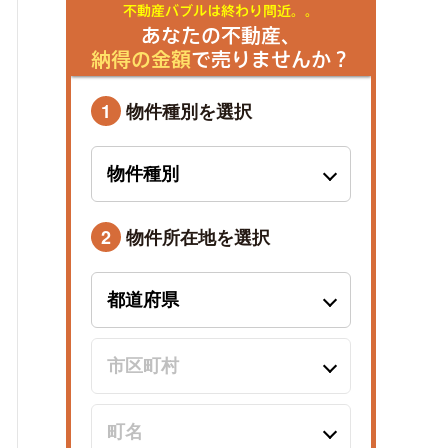
不動産バブルは終わり間近。。
あなたの不動産、
納得の金額
で売りませんか？
1
物件種別を選択
2
物件所在地を選択