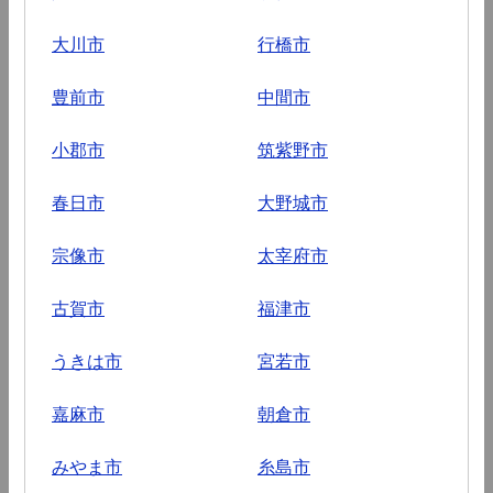
大川市
行橋市
豊前市
中間市
小郡市
筑紫野市
春日市
大野城市
宗像市
太宰府市
古賀市
福津市
うきは市
宮若市
嘉麻市
朝倉市
みやま市
糸島市