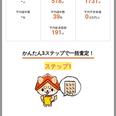
-
578
1731
㎡
㎡
㎡
平均築年数
平均築年数
平均平米単価
-
39
0
年
年
.5万円/㎡
平均延床面積
191
㎡
かんたん3ステップで一括査定！
ステップ1