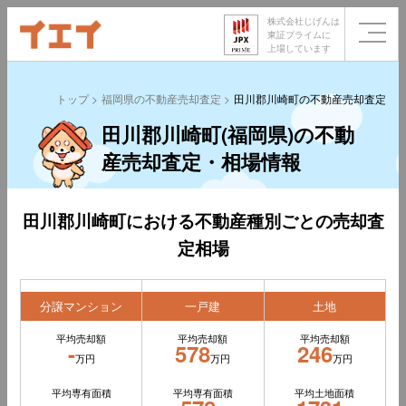
株式会社じげんは
東証プライムに
上場しています
トップ
福岡県の不動産売却査定
田川郡川崎町の不動産売却査定
田川郡川崎町(福岡県)の不動
産売却査定・相場情報
田川郡川崎町における不動産種別ごとの売却査
定相場
分譲マンション
一戸建
土地
平均売却額
平均売却額
平均売却額
-
578
246
万円
万円
万円
平均専有面積
平均専有面積
平均土地面積