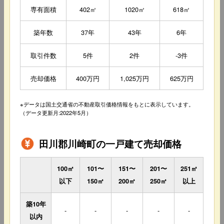
専有面積
402㎡
1020㎡
618㎡
築年数
37年
43年
6年
取引件数
5件
2件
-3件
売却価格
400万円
1,025万円
625万円
※データは国土交通省の不動産取引価格情報をもとに表示しています。
（データ更新月:2022年5月）
田川郡川崎町の一戸建て売却価格
100㎡
101〜
151〜
201〜
251㎡
以下
150㎡
200㎡
250㎡
以上
築10年
-
-
-
-
-
以内