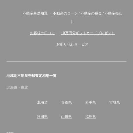
不動産基礎知識
（
不動産のローン
/
不動産の税金
/
不動産売却
）
お客様の口コミ
10万円分ギフトカードプレゼント
お断り代行サービス
地域別不動産売却査定相場一覧
北海道・東北
北海道
青森県
岩手県
宮城県
秋田県
山形県
福島県