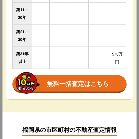
築11～
-
-
-
-
-
20年
築21～
-
-
-
-
-
30年
築31年
578万
-
-
-
-
以上
円
無料一括査定はこちら
福岡県の市区町村の不動産査定情報