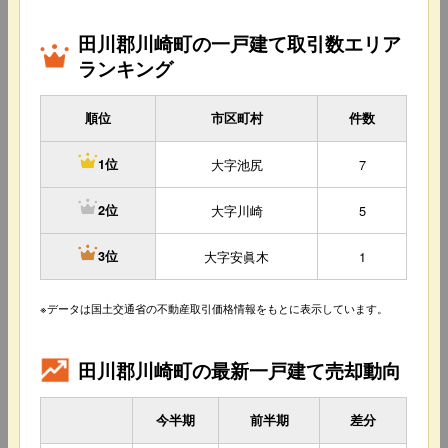
田川郡川崎町の一戸建て取引数エリア
ランキング
順位
市区町村
件数
大字池尻
7
1位
大字川崎
5
2位
大字安眞木
1
3位
※データは国土交通省の不動産取引価格情報をもとに表示しています。
田川郡川崎町の最新一戸建て売却動向
今半期
前半期
差分