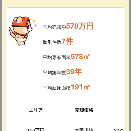
578万円
平均売却額
7件
取引件数
578㎡
平均専有面積
39年
平均築年数
191㎡
平均延床面積
エリア
売却価格
築
150万円
大字川崎
2023