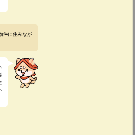
物件に住みなが
い
製
住
い