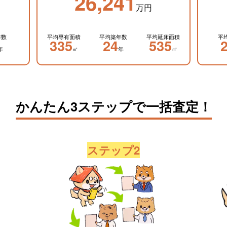
26,241
万円
年数
平均専有面積
平均築年数
平均延床面積
平
335
24
535
年
㎡
年
㎡
かんたん3ステップで一括査定！
ステップ2