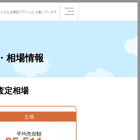
社じげんは
東証プライムに
上場しています
・相場情報
査定相場
土地
平均売却額