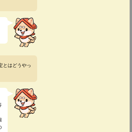
定とはどうやっ
等
個
の