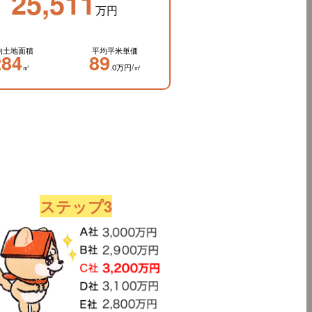
25,511
万円
均土地面積
平均平米単価
284
89
㎡
.0万円/㎡
ステップ3