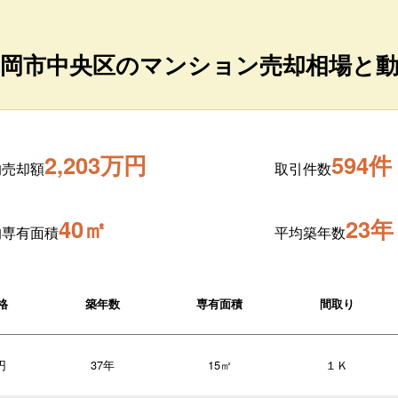
岡市中央区のマンション売却相場と
2,203万円
594件
均売却額
取引件数
40㎡
23年
均専有面積
平均築年数
格
築年数
専有面積
間取り
円
37年
15㎡
１Ｋ