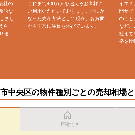
会社の
これまで400万人を超えるお客様に
イエイ
新的な
ご利用いただいております。理にか
門サイ
生しまし
なった売却方法として現在、各方面
のこと
えら
から非常に注目を浴びています。
など、
りま
社まで
格を比
岡市中央区の物件種別ごとの売却相場と
一戸建て▼