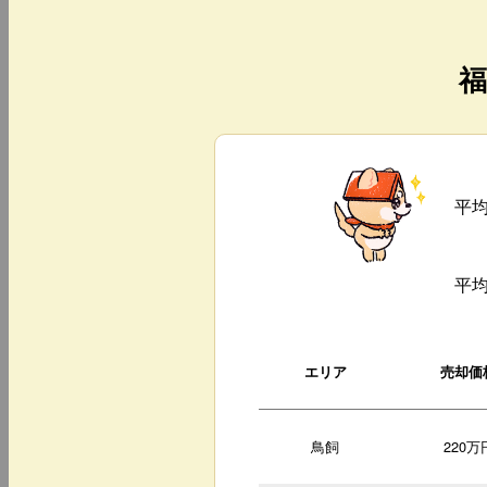
福
平
平
エリア
売却価
鳥飼
220万