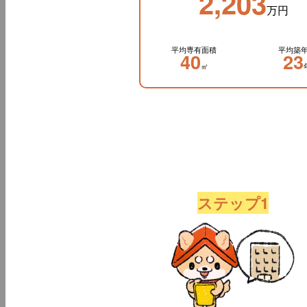
2,203
万円
平均専有面積
平均築
40
23
㎡
ステップ1