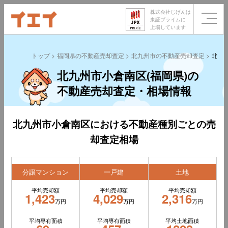
株式会社じげんは
東証プライムに
上場しています
トップ
福岡県の不動産売却査定
北九州市の不動産売却査定
北九
北九州市小倉南区(福岡県)の
不動産売却査定・相場情報
北九州市小倉南区における不動産種別ごとの売
却査定相場
分譲マンション
一戸建
土地
平均売却額
平均売却額
平均売却額
1,423
4,029
2,316
万円
万円
万円
平均専有面積
平均専有面積
平均土地面積