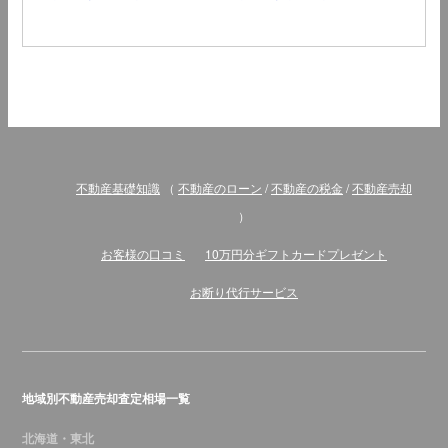
不動産基礎知識
（
不動産のローン
/
不動産の税金
/
不動産売却
）
お客様の口コミ
10万円分ギフトカードプレゼント
お断り代行サービス
地域別不動産売却査定相場一覧
北海道・東北