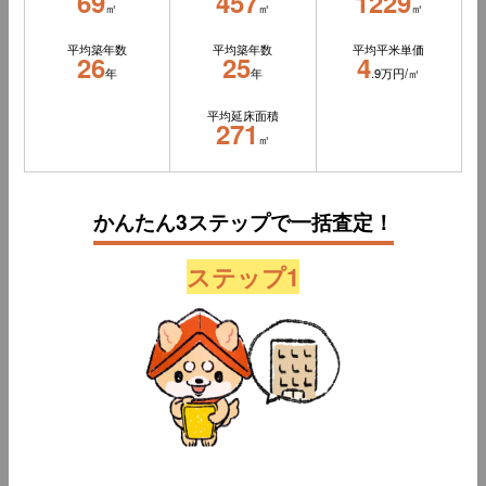
69
457
1229
㎡
㎡
㎡
平均築年数
平均築年数
平均平米単価
26
25
4
年
年
.9万円/㎡
平均延床面積
271
㎡
かんたん3ステップで一括査定！
ステップ1