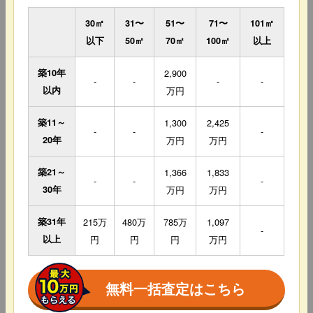
30㎡
31〜
51〜
71〜
101㎡
以下
50㎡
70㎡
100㎡
以上
築10年
2,900
-
-
-
-
以内
万円
築11～
1,300
2,425
-
-
-
20年
万円
万円
築21～
1,366
1,833
-
-
-
30年
万円
万円
築31年
215万
480万
785万
1,097
-
以上
円
円
円
万円
無料一括査定はこちら