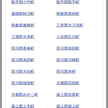
鞍手郡小竹町
鞍手郡鞍手町
嘉穂郡桂川町
朝倉郡筑前町
朝倉郡東峰村
三井郡大刀洗町
三潴郡大木町
八女郡広川町
田川郡香春町
田川郡添田町
田川郡糸田町
田川郡川崎町
田川郡大任町
田川郡赤村
田川郡福智町
京都郡苅田町
京都郡みやこ町
築上郡吉富町
築上郡上毛町
築上郡築上町