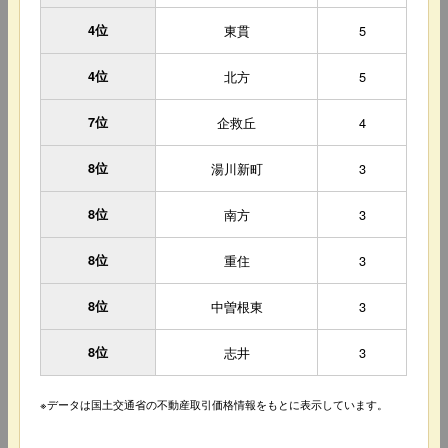
4位
東貫
5
4位
北方
5
7位
企救丘
4
8位
湯川新町
3
8位
南方
3
8位
重住
3
8位
中曽根東
3
8位
志井
3
※データは国土交通省の不動産取引価格情報をもとに表示しています。