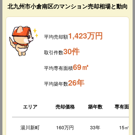
北九州市小倉南区のマンション売却相場と動向
1,423万円
平均売却額
30件
取引件数
69㎡
平均専有面積
26年
平均築年数
エリア
売却価格
築年数
専有面積
湯川新町
160万円
33年
15㎡