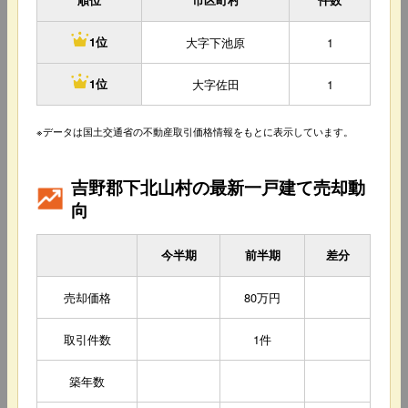
順位
市区町村
件数
大字下池原
1
1位
大字佐田
1
1位
※データは国土交通省の不動産取引価格情報をもとに表示しています。
吉野郡下北山村の最新一戸建て売却動
向
今半期
前半期
差分
売却価格
80万円
取引件数
1件
築年数