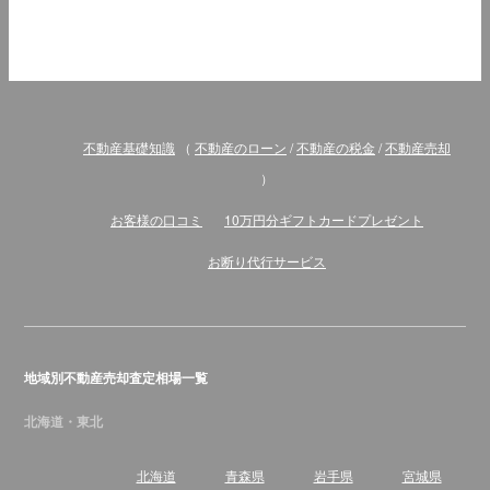
不動産基礎知識
（
不動産のローン
/
不動産の税金
/
不動産売却
）
お客様の口コミ
10万円分ギフトカードプレゼント
お断り代行サービス
地域別不動産売却査定相場一覧
北海道・東北
北海道
青森県
岩手県
宮城県