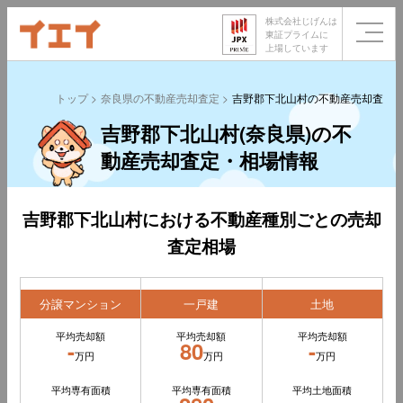
株式会社じげんは
東証プライムに
上場しています
トップ
奈良県の不動産売却査定
吉野郡下北山村の不動産売却査定
吉野郡下北山村(奈良県)の不
動産売却査定・相場情報
吉野郡下北山村における不動産種別ごとの売却
査定相場
分譲マンション
一戸建
土地
平均売却額
平均売却額
平均売却額
-
80
-
万円
万円
万円
平均専有面積
平均専有面積
平均土地面積