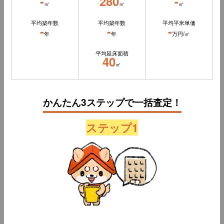
-
280
-
㎡
㎡
㎡
平均築年数
平均築年数
平均平米単価
-
-
-
年
年
万円/㎡
平均延床面積
40
㎡
かんたん3ステップで一括査定！
ステップ1