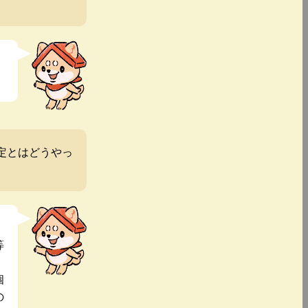
定とはどうやっ
等
個
の