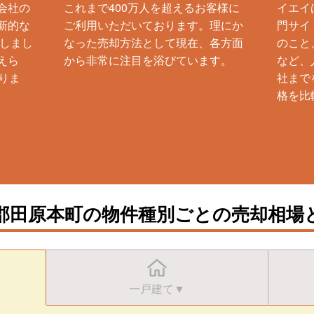
会社の
これまで400万人を超えるお客様に
イエイ
新的な
ご利用いただいております。理にか
門サイ
生しまし
なった売却方法として現在、各方面
のこと
えら
から非常に注目を浴びています。
など、
りま
社まで
格を比
郡田原本町の物件種別ごとの売却相場
一戸建て▼