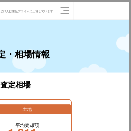
社じげんは
東証プライムに
上場しています
定・相場情報
査定相場
土地
平均売却額