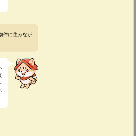
物件に住みなが
い
製
住
い