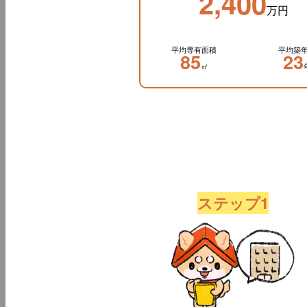
2,400
万円
平均専有面積
平均築
85
23
㎡
ステップ1