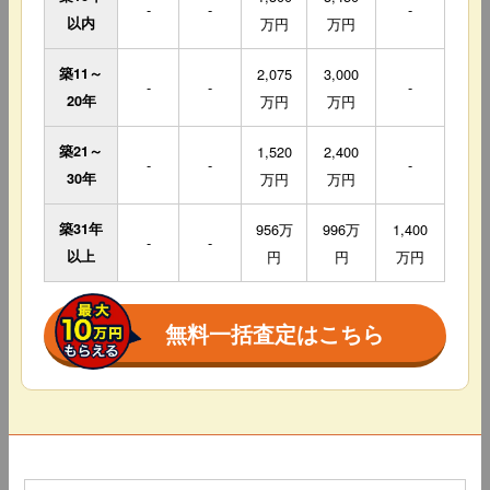
-
-
-
以内
万円
万円
築11～
2,075
3,000
-
-
-
20年
万円
万円
築21～
1,520
2,400
-
-
-
30年
万円
万円
築31年
956万
996万
1,400
-
-
以上
円
円
万円
無料一括査定はこちら