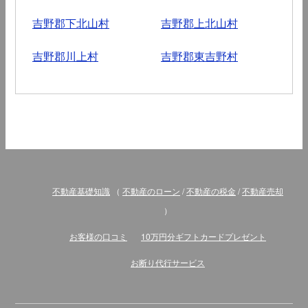
吉野郡下北山村
吉野郡上北山村
吉野郡川上村
吉野郡東吉野村
不動産基礎知識
（
不動産のローン
/
不動産の税金
/
不動産売却
）
お客様の口コミ
10万円分ギフトカードプレゼント
お断り代行サービス