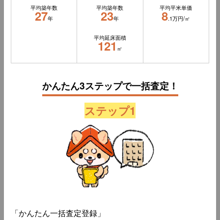
平均築年数
平均築年数
平均平米単価
27
23
8
年
年
.1万円/㎡
平均延床面積
121
㎡
かんたん3ステップで一括査定！
ステップ1
「かんたん一括査定登録」