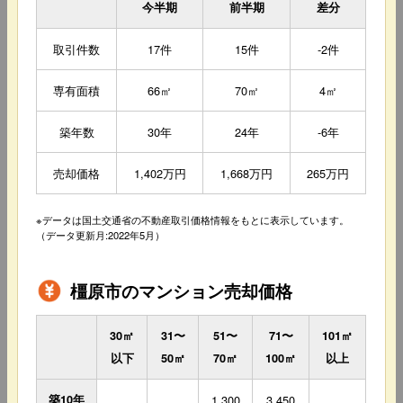
今半期
前半期
差分
取引件数
17件
15件
-2件
専有面積
66㎡
70㎡
4㎡
築年数
30年
24年
-6年
売却価格
1,402万円
1,668万円
265万円
※データは国土交通省の不動産取引価格情報をもとに表示しています。
（データ更新月:2022年5月）
橿原市のマンション売却価格
30㎡
31〜
51〜
71〜
101㎡
以下
50㎡
70㎡
100㎡
以上
築10年
1,300
3,450