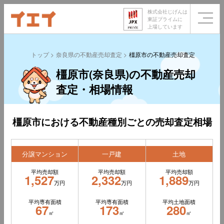
株式会社じげんは
東証プライムに
上場しています
トップ
奈良県の不動産売却査定
橿原市の不動産売却査定
橿原市(奈良県)の不動産売却
査定・相場情報
橿原市における不動産種別ごとの売却査定相場
分譲マンション
一戸建
土地
平均売却額
平均売却額
平均売却額
1,527
2,332
1,889
万円
万円
万円
平均専有面積
平均専有面積
平均土地面積
67
173
280
㎡
㎡
㎡