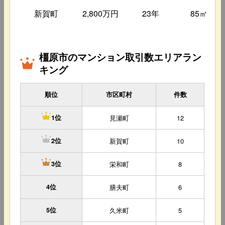
新賀町
2,800万円
23年
85㎡
橿原市のマンション取引数エリアラン
キング
順位
市区町村
件数
見瀬町
12
1位
新賀町
10
2位
栄和町
8
3位
4位
膳夫町
6
5位
久米町
5