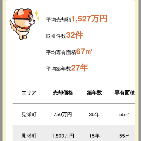
1,527万円
平均売却額
32件
取引件数
67㎡
平均専有面積
27年
平均築年数
エリア
売却価格
築年数
専有面積
見瀬町
750万円
35年
55㎡
見瀬町
1,800万円
15年
55㎡