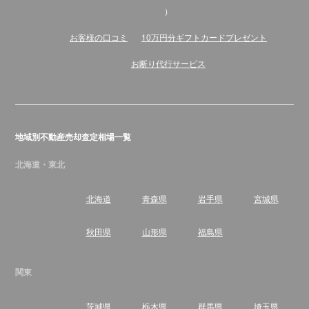
）
お客様の口コミ
10万円分ギフトカードプレゼント
お断り代行サービス
地域別不動産売却査定相場一覧
北海道・東北
北海道
青森県
岩手県
宮城県
秋田県
山形県
福島県
関東
茨城県
栃木県
群馬県
埼玉県