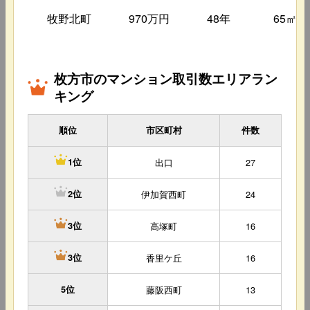
牧野北町
970万円
48年
65㎡
枚方市のマンション取引数エリアラン
キング
順位
市区町村
件数
出口
27
1位
伊加賀西町
24
2位
高塚町
16
3位
香里ケ丘
16
3位
5位
藤阪西町
13