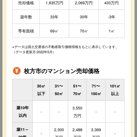
売却価格
1,635万円
2,069万円
433万円
築年数
33年
30年
-3年
専有面積
69㎡
70㎡
1㎡
※データは国土交通省の不動産取引価格情報をもとに表示しています。
（データ更新月:2022年5月）
枚方市のマンション売却価格
30㎡
31〜
51〜
71〜
101㎡
以下
50㎡
70㎡
100㎡
以上
築10年
3,550
-
-
-
-
以内
万円
築11～
2,300
2,488
3,369
-
-