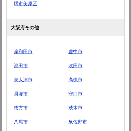
堺市美原区
大阪府その他
岸和田市
豊中市
池田市
吹田市
泉大津市
高槻市
貝塚市
守口市
枚方市
茨木市
八尾市
泉佐野市