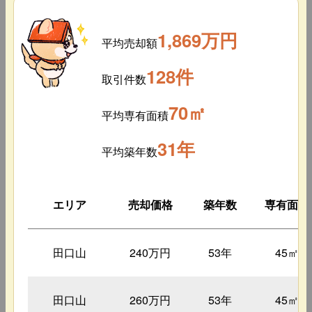
1,869万円
平均売却額
128件
取引件数
70㎡
平均専有面積
31年
平均築年数
エリア
売却価格
築年数
専有面積
田口山
240万円
53年
45㎡
田口山
260万円
53年
45㎡