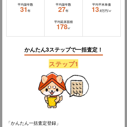
平均築年数
平均築年数
平均平米単価
31
27
13
年
年
.9万円/㎡
平均延床面積
178
㎡
かんたん3ステップで一括査定！
ステップ1
「かんたん一括査定登録」