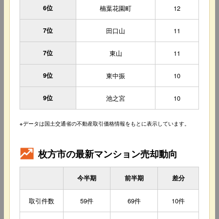
6位
楠葉花園町
12
7位
田口山
11
7位
東山
11
9位
東中振
10
9位
池之宮
10
※データは国土交通省の不動産取引価格情報をもとに表示しています。
枚方市の最新マンション売却動向
今半期
前半期
差分
取引件数
59件
69件
10件