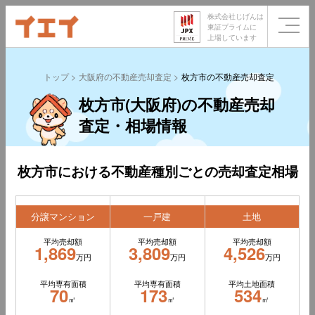
株式会社じげんは
東証プライムに
上場しています
トップ
大阪府の不動産売却査定
枚方市の不動産売却査定
枚方市(大阪府)の不動産売却
査定・相場情報
枚方市における不動産種別ごとの売却査定相場
分譲マンション
一戸建
土地
平均売却額
平均売却額
平均売却額
1,869
3,809
4,526
万円
万円
万円
平均専有面積
平均専有面積
平均土地面積
70
173
534
㎡
㎡
㎡