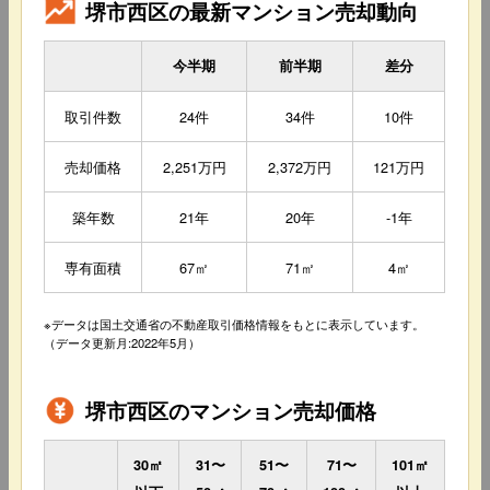
堺市西区の最新マンション売却動向
今半期
前半期
差分
取引件数
24件
34件
10件
売却価格
2,251万円
2,372万円
121万円
築年数
21年
20年
-1年
専有面積
67㎡
71㎡
4㎡
※データは国土交通省の不動産取引価格情報をもとに表示しています。
（データ更新月:2022年5月）
堺市西区のマンション売却価格
30㎡
31〜
51〜
71〜
101㎡