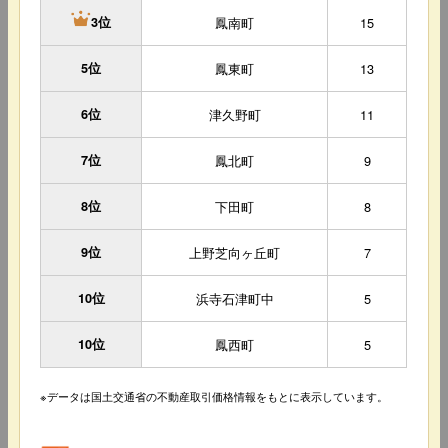
鳳南町
15
3位
5位
鳳東町
13
6位
津久野町
11
7位
鳳北町
9
8位
下田町
8
9位
上野芝向ヶ丘町
7
10位
浜寺石津町中
5
10位
鳳西町
5
※データは国土交通省の不動産取引価格情報をもとに表示しています。