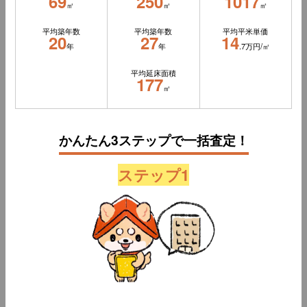
69
250
1017
㎡
㎡
㎡
平均築年数
平均築年数
平均平米単価
20
27
14
年
年
.7万円/㎡
平均延床面積
177
㎡
かんたん3ステップで一括査定！
ステップ1