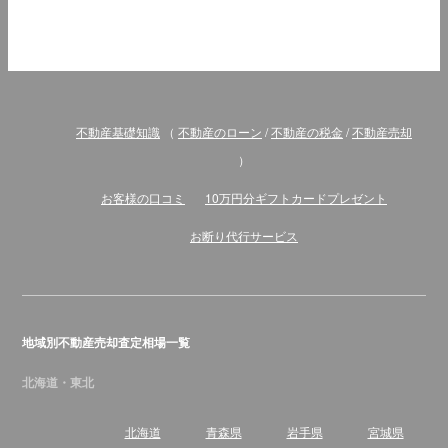
不動産基礎知識
（
不動産のローン
/
不動産の税金
/
不動産売却
）
お客様の口コミ
10万円分ギフトカードプレゼント
お断り代行サービス
地域別不動産売却査定相場一覧
北海道・東北
北海道
青森県
岩手県
宮城県