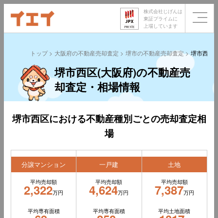
株式会社じげんは
東証プライムに
上場しています
トップ
大阪府の不動産売却査定
堺市の不動産売却査定
堺市西区
堺市西区(大阪府)の不動産売
却査定・相場情報
堺市西区における不動産種別ごとの売却査定相
場
分譲マンション
一戸建
土地
平均売却額
平均売却額
平均売却額
2,322
4,624
7,387
万円
万円
万円
平均専有面積
平均専有面積
平均土地面積