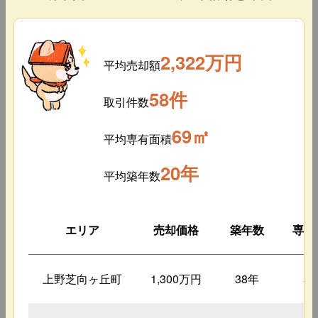
2,322万円
平均売却額
58件
取引件数
69㎡
平均専有面積
20年
平均築年数
エリア
売却価格
築年数
専有
上野芝向ヶ丘町
1,300万円
38年
5