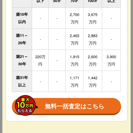
以下
50㎡
70㎡
100㎡
以上
築10年
2,700
3,675
-
-
-
以内
万円
万円
築11～
2,463
2,883
-
-
-
20年
万円
万円
築21～
220万
1,915
2,600
3,900
-
30年
円
万円
万円
万円
築31年
1,171
1,442
-
-
-
以上
万円
万円
無料一括査定はこちら