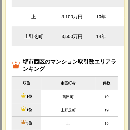
上
3,100万円
10年
8
上野芝町
3,500万円
14年
8
堺市西区のマンション取引数エリアラ
ンキング
順位
市区町村
件数
鶴田町
19
1位
上野芝町
19
1位
上
15
3位