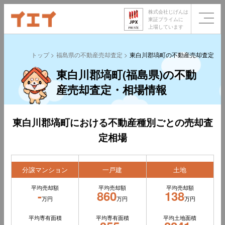
株式会社じげんは
東証プライムに
上場しています
トップ
福島県の不動産売却査定
東白川郡塙町の不動産売却査定
東白川郡塙町(福島県)の不動
産売却査定・相場情報
東白川郡塙町における不動産種別ごとの売却査
定相場
分譲マンション
一戸建
土地
平均売却額
平均売却額
平均売却額
-
860
138
万円
万円
万円
平均専有面積
平均専有面積
平均土地面積