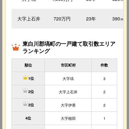
大字上石井
720万円
23年
390㎡
東白川郡塙町の一戸建て取引数エリア
ランキング
順位
市区町村
件数
大字塙
3
1位
大字上石井
2
2位
大字伊香
2
2位
4位
大字植田
1