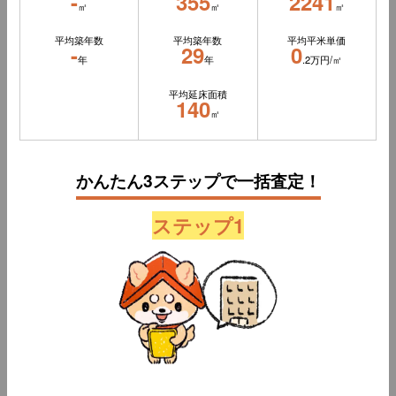
-
355
2241
㎡
㎡
㎡
平均築年数
平均築年数
平均平米単価
-
29
0
年
年
.2万円/㎡
平均延床面積
140
㎡
かんたん3ステップで一括査定！
ステップ1