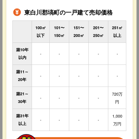
東白川郡塙町の一戸建て売却価格
100㎡
101〜
151〜
201〜
251㎡
以下
150㎡
200㎡
250㎡
以上
築10年
-
-
-
-
-
以内
築11～
-
-
-
-
-
20年
築21～
720万
-
-
-
-
30年
円
築31年
1,000
-
-
-
-
以上
万円