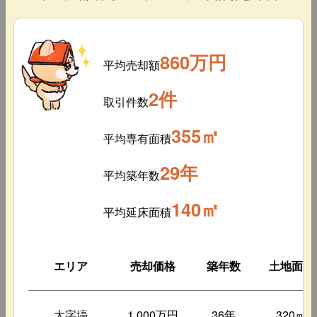
860万円
平均売却額
2件
取引件数
355㎡
平均専有面積
29年
平均築年数
140㎡
平均延床面積
エリア
売却価格
築年数
土地面積
大字塙
1,000万円
36年
320㎡