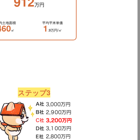
912
万円
均土地面積
平均平米単価
460
1
㎡
.9万円/㎡
ステップ3