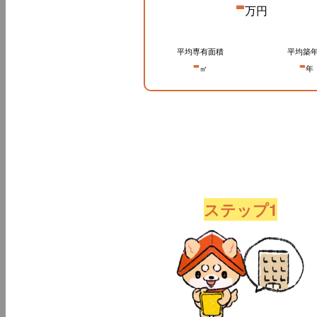
-
万円
平均専有面積
平均築
-
-
㎡
年
ステップ1