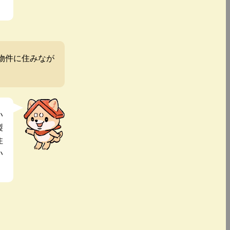
物件に住みなが
い
製
住
い