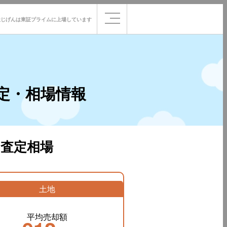
社じげんは
東証プライムに
上場しています
定・相場情報
査定相場
土地
平均売却額