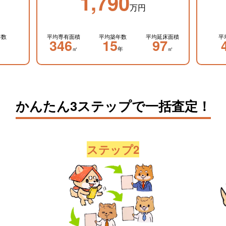
1,790
万円
年数
平均専有面積
平均築年数
平均延床面積
平
346
15
97
㎡
年
㎡
かんたん3ステップで一括査定！
ステップ2