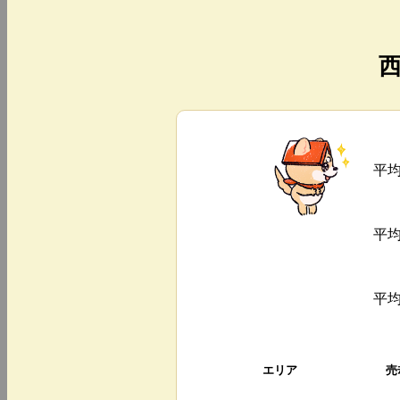
平
平
平
エリア
売