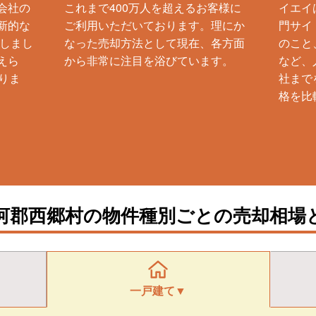
会社の
これまで400万人を超えるお客様に
イエイ
新的な
ご利用いただいております。理にか
門サイ
生しまし
なった売却方法として現在、各方面
のこと
えら
から非常に注目を浴びています。
など、
りま
社まで
格を比
河郡西郷村の物件種別ごとの売却相場
一戸建て▼