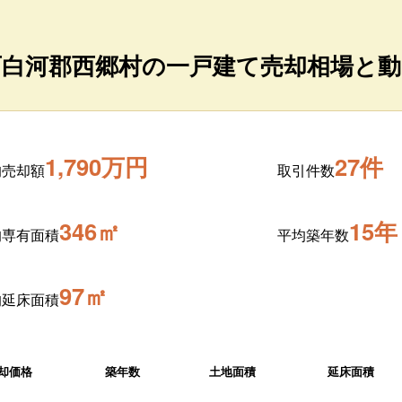
西白河郡西郷村の一戸建て売却相場と動
1,790万円
27件
均売却額
取引件数
346㎡
15年
均専有面積
平均築年数
97㎡
均延床面積
却価格
築年数
土地面積
延床面積