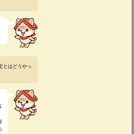
定とはどうやっ
等
個
の