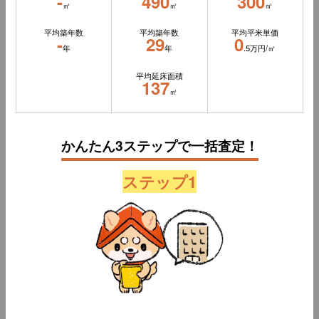
-
490
300
㎡
㎡
㎡
平均築年数
平均築年数
平均平米単価
-
29
0
年
年
.5万円/㎡
平均延床面積
137
㎡
かんたん3ステップで一括査定！
ステップ1