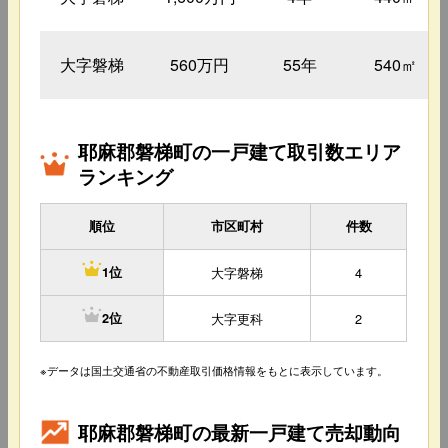
大字磐梯
560万円
55年
540㎡
耶麻郡磐梯町の一戸建て取引数エリア
ランキング
順位
市区町村
件数
大字磐梯
4
1位
大字更科
2
2位
※データは国土交通省の不動産取引価格情報をもとに表示しています。
耶麻郡磐梯町の最新一戸建て売却動向