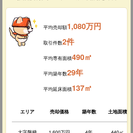
1,080万円
平均売却額
2件
取引件数
490㎡
平均専有面積
29年
平均築年数
137㎡
平均延床面積
エリア
売却価格
築年数
土地面積
大字磐梯
1,600万円
4年
440㎡