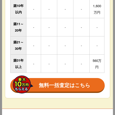
築10年
1,600
-
-
-
-
以内
万円
築11～
-
-
-
-
-
20年
築21～
-
-
-
-
-
30年
築31年
560万
-
-
-
-
以上
円
無料一括査定はこちら