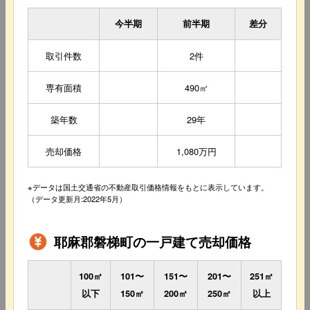
今半期
前半期
差分
取引件数
2件
専有面積
490㎡
築年数
29年
売却価格
1,080万円
※データは国土交通省の不動産取引価格情報をもとに表示しています。
（データ更新月:2022年5月）
耶麻郡磐梯町の一戸建て売却価格
100㎡
101〜
151〜
201〜
251㎡
以下
150㎡
200㎡
250㎡
以上