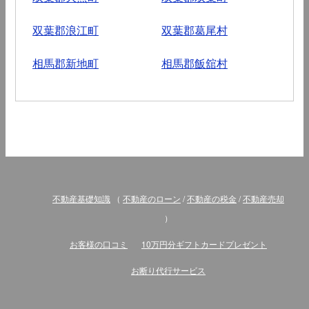
双葉郡浪江町
双葉郡葛尾村
相馬郡新地町
相馬郡飯舘村
不動産基礎知識
（
不動産のローン
/
不動産の税金
/
不動産売却
）
お客様の口コミ
10万円分ギフトカードプレゼント
お断り代行サービス