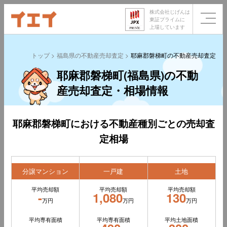
株式会社じげんは
東証プライムに
上場しています
トップ
福島県の不動産売却査定
耶麻郡磐梯町の不動産売却査定
耶麻郡磐梯町(福島県)の不動
産売却査定・相場情報
耶麻郡磐梯町における不動産種別ごとの売却査
定相場
分譲マンション
一戸建
土地
平均売却額
平均売却額
平均売却額
-
1,080
130
万円
万円
万円
平均専有面積
平均専有面積
平均土地面積