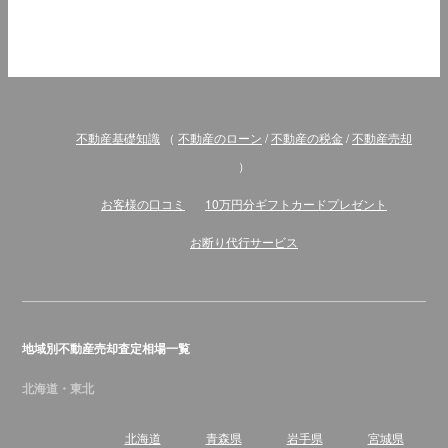
不動産基礎知識
（
不動産のローン
/
不動産の税金
/
不動産売却
）
お客様の口コミ
10万円分ギフトカードプレゼント
お断り代行サービス
地域別不動産売却査定相場一覧
北海道・東北
北海道
青森県
岩手県
宮城県