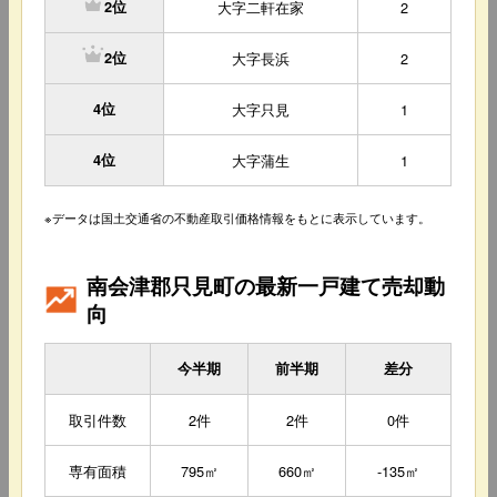
大字二軒在家
2
2位
大字長浜
2
2位
4位
大字只見
1
4位
大字蒲生
1
※データは国土交通省の不動産取引価格情報をもとに表示しています。
南会津郡只見町の最新一戸建て売却動
向
今半期
前半期
差分
取引件数
2件
2件
0件
専有面積
795㎡
660㎡
-135㎡