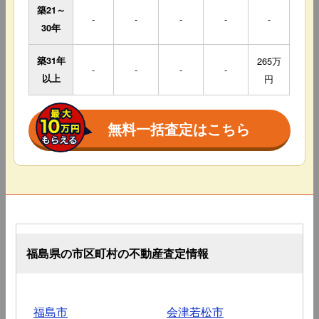
築21～
-
-
-
-
-
30年
築31年
265万
-
-
-
-
以上
円
無料一括査定はこちら
福島県の市区町村の不動産査定情報
福島市
会津若松市