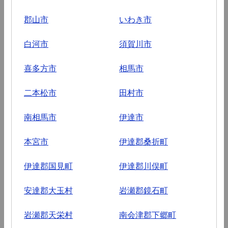
郡山市
いわき市
白河市
須賀川市
喜多方市
相馬市
二本松市
田村市
南相馬市
伊達市
本宮市
伊達郡桑折町
伊達郡国見町
伊達郡川俣町
安達郡大玉村
岩瀬郡鏡石町
岩瀬郡天栄村
南会津郡下郷町