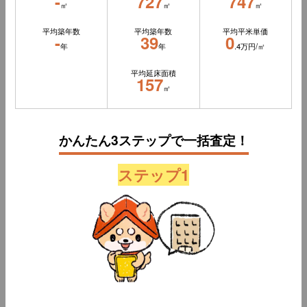
-
727
747
㎡
㎡
㎡
平均築年数
平均築年数
平均平米単価
-
39
0
年
年
.4万円/㎡
平均延床面積
157
㎡
かんたん3ステップで一括査定！
ステップ1