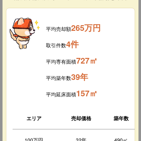
265万円
平均売却額
4件
取引件数
727㎡
平均専有面積
39年
平均築年数
157㎡
平均延床面積
エリア
売却価格
築年数
100万円
32年
490㎡