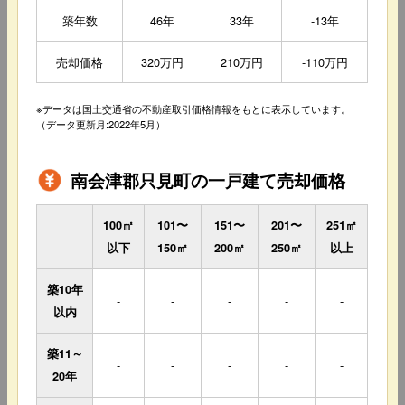
築年数
46年
33年
-13年
売却価格
320万円
210万円
-110万円
※データは国土交通省の不動産取引価格情報をもとに表示しています。
（データ更新月:2022年5月）
南会津郡只見町の一戸建て売却価格
100㎡
101〜
151〜
201〜
251㎡
以下
150㎡
200㎡
250㎡
以上
築10年
-
-
-
-
-
以内
築11～
-
-
-
-
-
20年